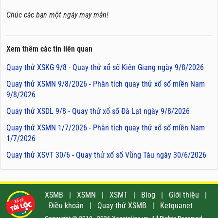
Chúc các bạn một ngày may mắn!
Xem thêm các tin liên quan
Quay thử XSKG 9/8 - Quay thử xổ số Kiên Giang ngày 9/8/2026
Quay thử XSMN 9/8/2026 - Phân tích quay thử xổ số miền Nam
9/8/2026
Quay thử XSDL 9/8 - Quay thử xổ số Đà Lạt ngày 9/8/2026
Quay thử XSMN 1/7/2026 - Phân tích quay thử xổ số miền Nam
1/7/2026
Quay thử XSVT 30/6 - Quay thử xổ số Vũng Tàu ngày 30/6/2026
XSMB
|
XSMN
|
XSMT
|
Blog
|
Giới thiệu
|
Điều khoản
|
Quay thử XSMB
|
Ketquanet