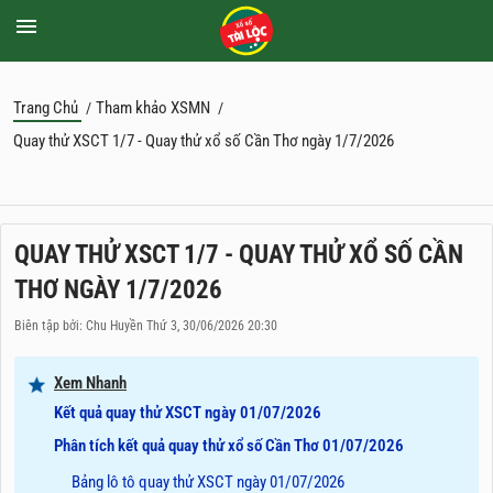
Trang Chủ
Tham khảo XSMN
/
/
Quay thử XSCT 1/7 - Quay thử xổ số Cần Thơ ngày 1/7/2026
QUAY THỬ XSCT 1/7 - QUAY THỬ XỔ SỐ CẦN
THƠ NGÀY 1/7/2026
Biên tập bởi: Chu Huyền Thứ 3, 30/06/2026 20:30
Xem Nhanh
Kết quả quay thử XSCT ngày 01/07/2026
Phân tích kết quả quay thử xổ số Cần Thơ 01/07/2026
Bảng lô tô quay thử XSCT ngày 01/07/2026