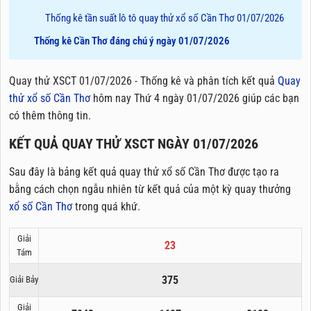
Thống kê tần suất lô tô quay thử xổ số Cần Thơ 01/07/2026
Thống kê Cần Thơ đáng chú ý ngày 01/07/2026
Quay thử XSCT 01/07/2026 - Thống kê và phân tích kết quả
Quay
thử xổ số Cần Thơ
hôm nay Thứ 4 ngày 01/07/2026 giúp các bạn
có thêm thông tin.
KẾT QUẢ QUAY THỬ XSCT NGÀY 01/07/2026
Sau đây là bảng kết quả quay thử xổ số Cần Thơ được tạo ra
bằng cách chọn ngẫu nhiên từ kết quả của một kỳ quay thưởng
xổ số Cần Thơ
trong quá khứ.
Giải
23
Tám
375
Giải Bảy
Giải