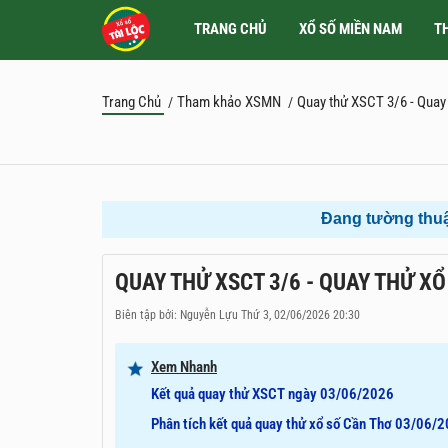
TRANG CHỦ
XỔ SỐ MIỀN NAM
T
Trang Chủ
Tham khảo XSMN
Quay thử XSCT 3/6 - Quay
/
/
Đang tường thu
QUAY THỬ XSCT 3/6 - QUAY THỬ XỔ
Biên tập bởi: Nguyễn Lựu Thứ 3, 02/06/2026 20:30
Xem Nhanh
Kết quả quay thử XSCT ngày 03/06/2026
Phân tích kết quả quay thử xổ số Cần Thơ 03/06/