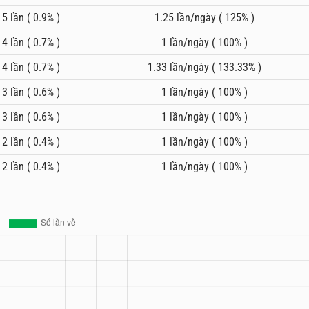
5 lần ( 0.9% )
1.25 lần/ngày ( 125% )
4 lần ( 0.7% )
1 lần/ngày ( 100% )
4 lần ( 0.7% )
1.33 lần/ngày ( 133.33% )
3 lần ( 0.6% )
1 lần/ngày ( 100% )
3 lần ( 0.6% )
1 lần/ngày ( 100% )
2 lần ( 0.4% )
1 lần/ngày ( 100% )
2 lần ( 0.4% )
1 lần/ngày ( 100% )