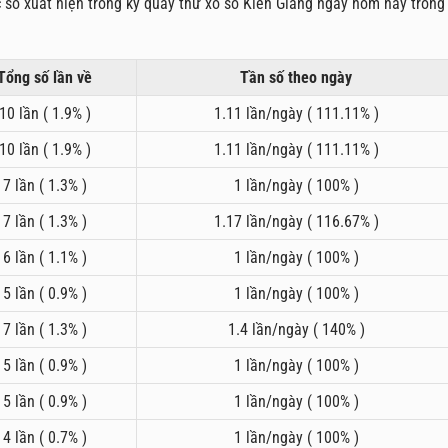
ác số xuất hiện trong kỳ quay thử xổ số Kiên Giang ngày hôm nay trong
Tổng số lần về
Tần số theo ngày
10 lần ( 1.9% )
1.11 lần/ngày ( 111.11% )
10 lần ( 1.9% )
1.11 lần/ngày ( 111.11% )
7 lần ( 1.3% )
1 lần/ngày ( 100% )
7 lần ( 1.3% )
1.17 lần/ngày ( 116.67% )
6 lần ( 1.1% )
1 lần/ngày ( 100% )
5 lần ( 0.9% )
1 lần/ngày ( 100% )
7 lần ( 1.3% )
1.4 lần/ngày ( 140% )
5 lần ( 0.9% )
1 lần/ngày ( 100% )
5 lần ( 0.9% )
1 lần/ngày ( 100% )
4 lần ( 0.7% )
1 lần/ngày ( 100% )