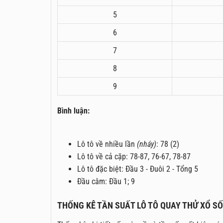
5
6
7
8
9
Bình luận:
Lô tô về nhiều lần
(nháy)
: 78 (2)
Lô tô về cả cặp: 78-87, 76-67, 78-87
Lô tô đặc biệt: Đầu 3 - Đuôi 2 - Tổng 5
Đầu câm: Đầu 1; 9
THỐNG KÊ TẦN SUẤT LÔ TÔ QUAY THỬ XỔ SỐ