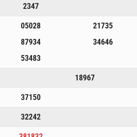
2347
05028
21735
87934
34646
53483
18967
37150
32242
381832