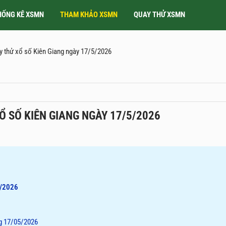
HỐNG KÊ XSMN
THAM KHẢO XSMN
QUAY THỬ XSMN
y thử xổ số Kiên Giang ngày 17/5/2026
Ổ SỐ KIÊN GIANG NGÀY 17/5/2026
5/2026
ng 17/05/2026