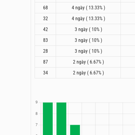
68
4 ngày ( 13.33% )
32
4 ngày ( 13.33% )
42
3 ngày ( 10% )
83
3 ngày ( 10% )
28
3 ngày ( 10% )
87
2 ngày ( 6.67% )
34
2 ngày ( 6.67% )