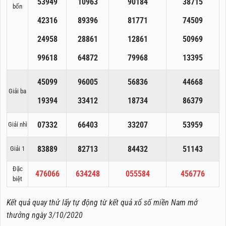
53949
10963
90184
38715
bốn
42316
89396
81771
74509
24958
28861
12861
50969
99618
64872
79968
13395
45099
96005
56836
44668
Giải ba
19394
33412
18734
86379
07332
66403
33207
53959
Giải nhì
83889
82713
84432
51143
Giải 1
Đặc
476066
634248
055584
456776
biệt
Kết quả quay thử lấy tự động từ kết quả xổ số miền Nam mở
thưởng ngày 3/10/2020