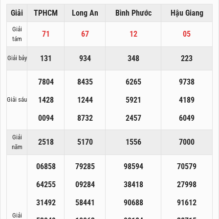
Giải
TPHCM
Long An
Bình Phước
Hậu Giang
Giải
71
67
12
05
tám
131
934
348
223
Giải bảy
7804
8435
6265
9738
1428
1244
5921
4189
Giải sáu
0094
8732
2457
6049
Giải
2518
5170
1556
7000
năm
06858
79285
98594
70579
64255
09284
38418
27998
31492
58441
90688
91612
Giải