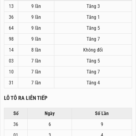
13
9 lần
Tăng 3
36
9 lần
Tăng 1
64
9 lần
Tăng 5
98
9 lần
Tăng 7
14
8 lần
Không đổi
03
7 lần
Tăng 5
10
7 lần
Tăng 7
31
7 lần
Tăng 4
LÔ TÔ RA LIÊN TIẾP
Số
Ngày
Số Lần
36
6
9
01
3
4