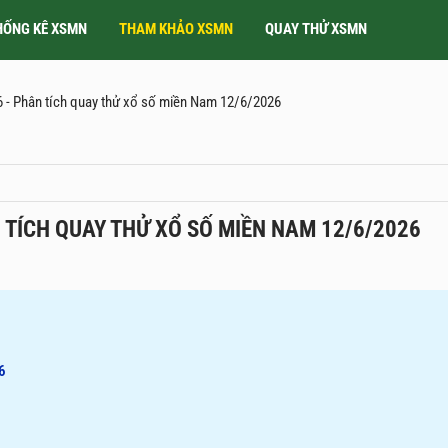
HỐNG KÊ XSMN
THAM KHẢO XSMN
QUAY THỬ XSMN
- Phân tích quay thử xổ số miền Nam 12/6/2026
 TÍCH QUAY THỬ XỔ SỐ MIỀN NAM 12/6/2026
6