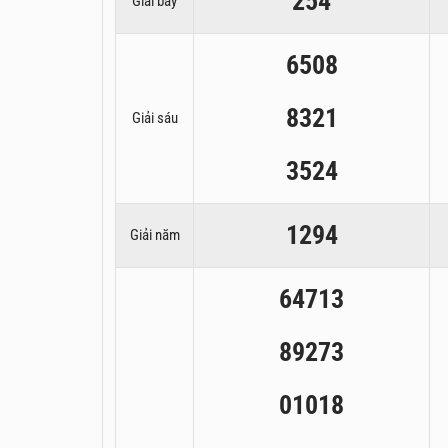
254
Giải bảy
6508
8321
Giải sáu
3524
1294
Giải năm
64713
89273
01018