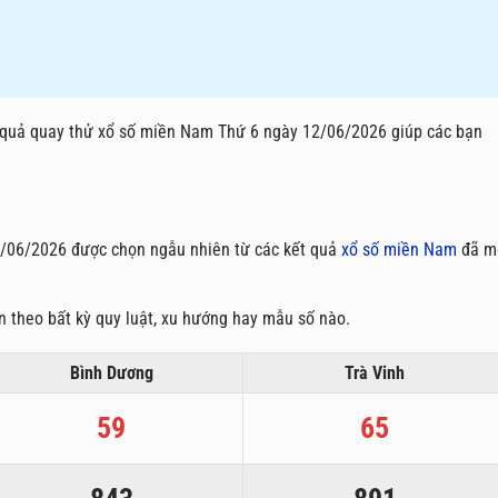
t quả quay thử xổ số miền Nam Thứ 6 ngày 12/06/2026 giúp các bạn
/06/2026 được chọn ngẫu nhiên từ các kết quả
xổ số miền Nam
đã m
n theo bất kỳ quy luật, xu hướng hay mẫu số nào.
Bình Dương
Trà Vinh
59
65