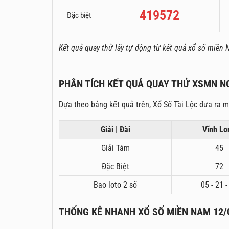
419572
Đặc biệt
Kết quả quay thử lấy tự động từ kết quả xổ số miề
PHÂN TÍCH KẾT QUẢ QUAY THỬ XSMN NG
Dựa theo bảng kết quả trên, Xổ Số Tài Lộc đưa ra 
Giải | Đài
Vĩnh Lo
Giải Tám
45
Đặc Biệt
72
Bao loto 2 số
05 - 21 -
THỐNG KÊ NHANH XỔ SỐ MIỀN NAM 12/