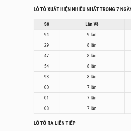
LÔ TÔ XUẤT HIỆN NHIỀU NHẤT TRONG 7 NGÀ
Số
Lần Về
94
9 lần
29
8 lần
47
8 lần
54
8 lần
93
8 lần
00
7 lần
01
7 lần
08
7 lần
LÔ TÔ RA LIÊN TIẾP