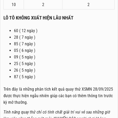
10
2
2
LÔ TÔ KHÔNG XUẤT HIỆN LÂU NHẤT
60 ( 12 ngày )
28 ( 7 ngày )
85 ( 7 ngày )
05 ( 6 ngày )
09 ( 5 ngày )
25 ( 5 ngày )
26 ( 5 ngày )
87 ( 5 ngày )
Trên đây là những phân tích kết quả quay thử XSMN 28/09/2025
được thực hiện ngẫu nhiên giúp các bạn có thêm thông tin trước
kỳ mở thưởng.
Tính năng quay thử chỉ có tính chất giải trí vui vẻ sau những giờ