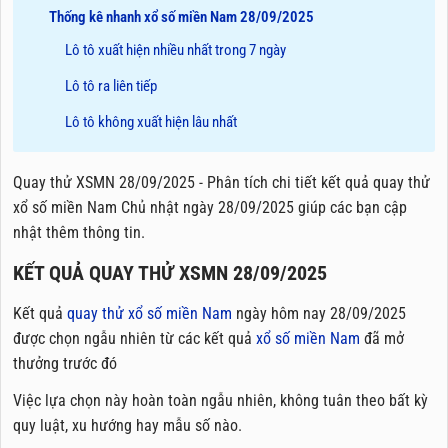
Thống kê nhanh xổ số miền Nam 28/09/2025
Lô tô xuất hiện nhiều nhất trong 7 ngày
Lô tô ra liên tiếp
Lô tô không xuất hiện lâu nhất
Quay thử XSMN 28/09/2025 - Phân tích chi tiết kết quả quay thử
xổ số miền Nam Chủ nhật ngày 28/09/2025 giúp các bạn cập
nhật thêm thông tin.
KẾT QUẢ QUAY THỬ XSMN 28/09/2025
Kết quả
quay thử xổ số miền Nam
ngày hôm nay 28/09/2025
được chọn ngẫu nhiên từ các kết quả
xổ số miền Nam
đã mở
thưởng trước đó
Việc lựa chọn này hoàn toàn ngẫu nhiên, không tuân theo bất kỳ
quy luật, xu hướng hay mẫu số nào.