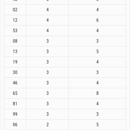
02
4
4
12
4
6
53
4
4
08
3
3
13
3
5
19
3
4
30
3
3
46
3
4
65
3
8
81
3
4
99
3
3
06
2
5