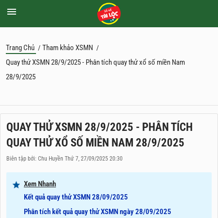
Trang Chủ
Tham khảo XSMN
/
/
Quay thử XSMN 28/9/2025 - Phân tích quay thử xổ số miền Nam
28/9/2025
QUAY THỬ XSMN 28/9/2025 - PHÂN TÍCH
QUAY THỬ XỔ SỐ MIỀN NAM 28/9/2025
Biên tập bởi: Chu Huyền Thứ 7, 27/09/2025 20:30
Xem Nhanh
Kết quả quay thử XSMN 28/09/2025
Phân tích kết quả quay thử XSMN ngày 28/09/2025