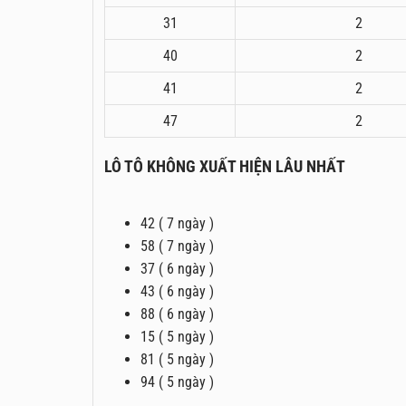
31
2
40
2
41
2
47
2
LÔ TÔ KHÔNG XUẤT HIỆN LÂU NHẤT
42 ( 7 ngày )
58 ( 7 ngày )
37 ( 6 ngày )
43 ( 6 ngày )
88 ( 6 ngày )
15 ( 5 ngày )
81 ( 5 ngày )
94 ( 5 ngày )