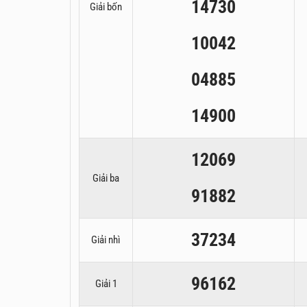
14730
Giải bốn
10042
04885
14900
12069
Giải ba
91882
37234
Giải nhì
96162
Giải 1