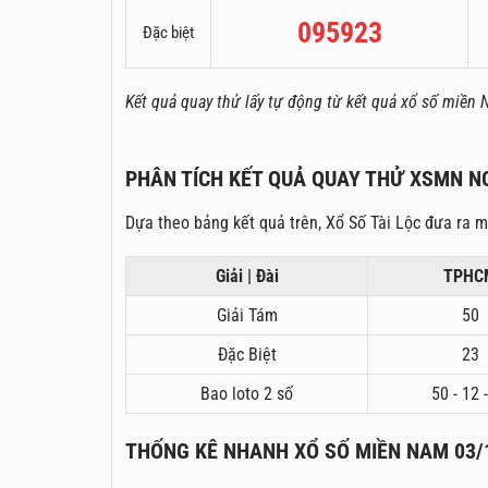
095923
Đặc biệt
Kết quả quay thử lấy tự động từ kết quả xổ số miề
PHÂN TÍCH KẾT QUẢ QUAY THỬ XSMN NG
Dựa theo bảng kết quả trên, Xổ Số Tài Lộc đưa ra 
Giải | Đài
TPHC
Giải Tám
50
Đặc Biệt
23
Bao loto 2 số
50 - 12 
THỐNG KÊ NHANH XỔ SỐ MIỀN NAM 03/