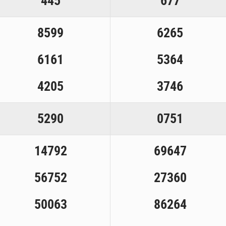
445
677
8599
6265
6161
5364
4205
3746
5290
0751
14792
69647
56752
27360
50063
86264