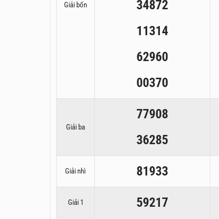
34872
Giải bốn
11314
62960
00370
77908
Giải ba
36285
81933
Giải nhì
59217
Giải 1