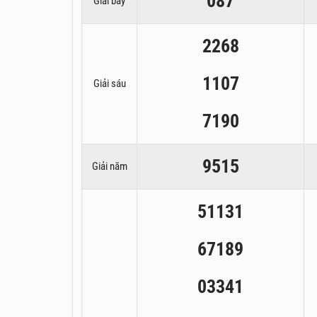
087
Giải bảy
2268
1107
Giải sáu
7190
9515
Giải năm
51131
67189
03341