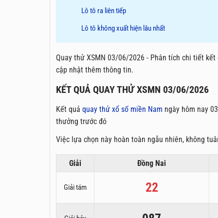
Lô tô ra liên tiếp
Lô tô không xuất hiện lâu nhất
Quay thử XSMN 03/06/2026 - Phân tích chi tiết kế
cập nhật thêm thông tin.
KẾT QUẢ QUAY THỬ XSMN 03/06/2026
Kết quả
quay thử xổ số miền Nam
ngày hôm nay 03
thưởng trước đó
Việc lựa chọn này hoàn toàn ngẫu nhiên, không tuâ
Giải
Đồng Nai
22
Giải tám