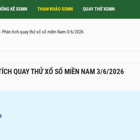
HỐNG KÊ XSMN
THAM KHẢO XSMN
QUAY THỬ XSMN
 Phân tích quay thử xổ số miền Nam 3/6/2026
TÍCH QUAY THỬ XỔ SỐ MIỀN NAM 3/6/2026
6