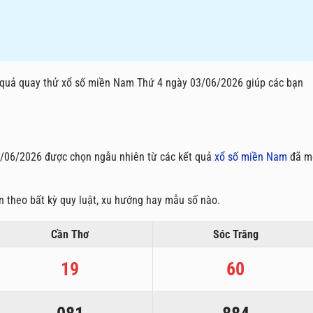
t quả quay thử xổ số miền Nam Thứ 4 ngày 03/06/2026 giúp các bạn
/06/2026 được chọn ngẫu nhiên từ các kết quả
xổ số miền Nam
đã m
n theo bất kỳ quy luật, xu hướng hay mẫu số nào.
Cần Thơ
Sóc Trăng
19
60