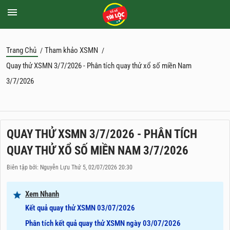
Trang Chủ
Tham khảo XSMN
/
/
Quay thử XSMN 3/7/2026 - Phân tích quay thử xổ số miền Nam
3/7/2026
QUAY THỬ XSMN 3/7/2026 - PHÂN TÍCH
QUAY THỬ XỔ SỐ MIỀN NAM 3/7/2026
Biên tập bởi: Nguyễn Lựu Thứ 5, 02/07/2026 20:30
Xem Nhanh
Kết quả quay thử XSMN 03/07/2026
Phân tích kết quả quay thử XSMN ngày 03/07/2026