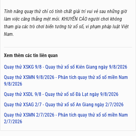
Tính năng quay thử chỉ có tính chất giải trí vui vẻ sau những giờ
làm việc căng thẳng mệt mỏi. KHUYẾN CÁO người chơi không
tham gia các trò chơi biến tướng từ xổ số, vi phạm pháp luật Việt
Nam.
Xem thêm các tin liên quan
Quay thử XSKG 9/8 - Quay thử xổ số Kiên Giang ngày 9/8/2026
Quay thử XSMN 9/8/2026 - Phân tích quay thử xổ số miền Nam
9/8/2026
Quay thử XSDL 9/8 - Quay thử xổ số Đà Lạt ngày 9/8/2026
Quay thử XSAG 2/7 - Quay thử xổ số An Giang ngày 2/7/2026
Quay thử XSMN 2/7/2026 - Phân tích quay thử xổ số miền Nam
2/7/2026