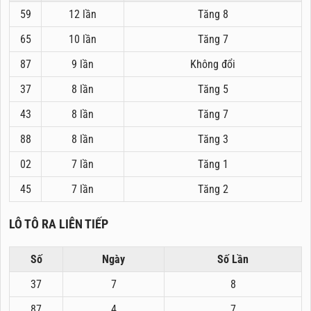
59
12 lần
Tăng 8
65
10 lần
Tăng 7
87
9 lần
Không đổi
37
8 lần
Tăng 5
43
8 lần
Tăng 7
88
8 lần
Tăng 3
02
7 lần
Tăng 1
45
7 lần
Tăng 2
LÔ TÔ RA LIÊN TIẾP
Số
Ngày
Số Lần
37
7
8
87
4
7