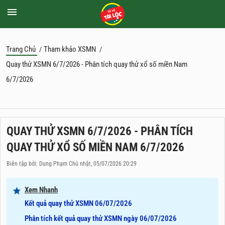
Trang Chủ
Tham khảo XSMN
/
/
Quay thử XSMN 6/7/2026 - Phân tích quay thử xổ số miền Nam
6/7/2026
QUAY THỬ XSMN 6/7/2026 - PHÂN TÍCH
QUAY THỬ XỔ SỐ MIỀN NAM 6/7/2026
Biên tập bởi: Dung Phạm Chủ nhật, 05/07/2026 20:29
Xem Nhanh
Kết quả quay thử XSMN 06/07/2026
Phân tích kết quả quay thử XSMN ngày 06/07/2026