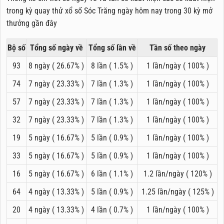
trong kỳ quay thử xổ số Sóc Trăng ngày hôm nay trong 30 kỳ mở
thưởng gần đây
Bộ số
Tổng số ngày về
Tổng số lần về
Tần số theo ngày
93
8 ngày ( 26.67% )
8 lần ( 1.5% )
1 lần/ngày ( 100% )
74
7 ngày ( 23.33% )
7 lần ( 1.3% )
1 lần/ngày ( 100% )
57
7 ngày ( 23.33% )
7 lần ( 1.3% )
1 lần/ngày ( 100% )
32
7 ngày ( 23.33% )
7 lần ( 1.3% )
1 lần/ngày ( 100% )
19
5 ngày ( 16.67% )
5 lần ( 0.9% )
1 lần/ngày ( 100% )
33
5 ngày ( 16.67% )
5 lần ( 0.9% )
1 lần/ngày ( 100% )
16
5 ngày ( 16.67% )
6 lần ( 1.1% )
1.2 lần/ngày ( 120% )
64
4 ngày ( 13.33% )
5 lần ( 0.9% )
1.25 lần/ngày ( 125% )
20
4 ngày ( 13.33% )
4 lần ( 0.7% )
1 lần/ngày ( 100% )