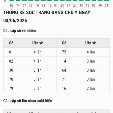
THỐNG KÊ SÓC TRĂNG ĐÁNG CHÚ Ý NGÀY
03/06/2026
Các cặp số về nhiều
Số
Lần về
Số
Lần về
01
4 lần
75
4 lần
82
4 lần
14
3 lần
30
3 lần
64
3 lần
70
3 lần
71
3 lần
79
3 lần
16
2 lần
Các cặp số lâu chưa xuất hiện