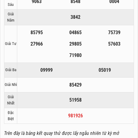
9063
8548
0004
Sáu
Giải
3842
Năm
85795
04865
75739
27966
29805
57603
Giải Tư
71980
09999
05019
Giải Ba
85429
Giải Nhì
Giải
51958
Nhất
Đặc
981926
Biệt
Trên đây là bảng kết quay thử được lấy ngẫu nhiên từ kỳ mở