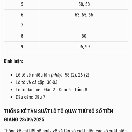
5
58, 58
6
63, 65, 66
7
8
80
9
95, 99
Bình luận:
Lô tô về nhiều lần
(nháy)
: 58 (2), 26 (2)
Lô tô về cả cặp: 30-03
Lô tô đặc biệt: Đầu 2 - Đuôi 6 - Tổng 8
Đầu câm: Đầu 7
THỐNG KÊ TẦN SUẤT LÔ TÔ QUAY THỬ XỔ SỐ TIỀN
GIANG 28/09/2025
Thống kê chi tiết số ngày về và tần số xuất hiện các số xuất hiện