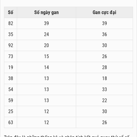
Số
Số ngày gan
Gan cực đại
82
39
39
35
24
36
92
20
30
73
15
26
19
14
28
38
13
18
54
13
33
59
13
22
25
12
30
63
12
26