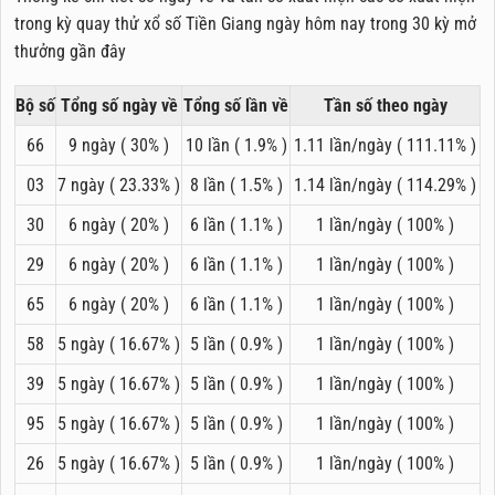
trong kỳ quay thử xổ số Tiền Giang ngày hôm nay trong 30 kỳ mở
thưởng gần đây
Bộ số
Tổng số ngày về
Tổng số lần về
Tần số theo ngày
66
9 ngày ( 30% )
10 lần ( 1.9% )
1.11 lần/ngày ( 111.11% )
03
7 ngày ( 23.33% )
8 lần ( 1.5% )
1.14 lần/ngày ( 114.29% )
30
6 ngày ( 20% )
6 lần ( 1.1% )
1 lần/ngày ( 100% )
29
6 ngày ( 20% )
6 lần ( 1.1% )
1 lần/ngày ( 100% )
65
6 ngày ( 20% )
6 lần ( 1.1% )
1 lần/ngày ( 100% )
58
5 ngày ( 16.67% )
5 lần ( 0.9% )
1 lần/ngày ( 100% )
39
5 ngày ( 16.67% )
5 lần ( 0.9% )
1 lần/ngày ( 100% )
95
5 ngày ( 16.67% )
5 lần ( 0.9% )
1 lần/ngày ( 100% )
26
5 ngày ( 16.67% )
5 lần ( 0.9% )
1 lần/ngày ( 100% )