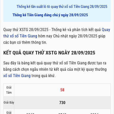
Thống kê tần suất lô tô quay thử xổ số Tiền Giang 28/09/2025
Thống kê Tiền Giang đáng chú ý ngày 28/09/2025
Quay thử XSTG 28/09/2025 - Thống kê và phân tích kết quả
Quay
thử xổ số Tiền Giang
hôm nay Chủ nhật ngày 28/09/2025 giúp
các bạn có thêm thông tin.
KẾT QUẢ QUAY THỬ XSTG NGÀY 28/09/2025
Sau đây là bảng kết quả quay thử xổ số Tiền Giang được tạo ra
bằng cách chọn ngẫu nhiên từ kết quả của một kỳ quay thưởng
xổ số Tiền Giang
trong quá khứ.
Giải
58
Tám
730
Giải Bảy
Giải