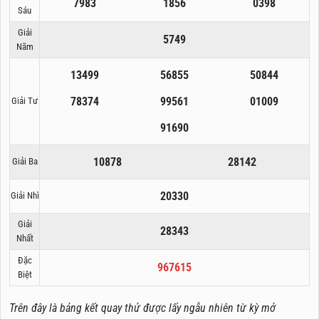
7983
1856
0398
Sáu
Giải
5749
Năm
13499
56855
50844
78374
99561
01009
Giải Tư
91690
10878
28142
Giải Ba
20330
Giải Nhì
Giải
28343
Nhất
Đặc
967615
Biệt
Trên đây là bảng kết quay thử được lấy ngẫu nhiên từ kỳ mở