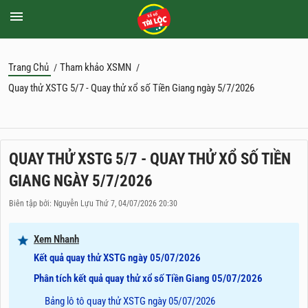
Trang Chủ
Tham khảo XSMN
/
/
Quay thử XSTG 5/7 - Quay thử xổ số Tiền Giang ngày 5/7/2026
QUAY THỬ XSTG 5/7 - QUAY THỬ XỔ SỐ TIỀN
GIANG NGÀY 5/7/2026
Biên tập bởi: Nguyễn Lựu Thứ 7, 04/07/2026 20:30
Xem Nhanh
Kết quả quay thử XSTG ngày 05/07/2026
Phân tích kết quả quay thử xổ số Tiền Giang 05/07/2026
Bảng lô tô quay thử XSTG ngày 05/07/2026