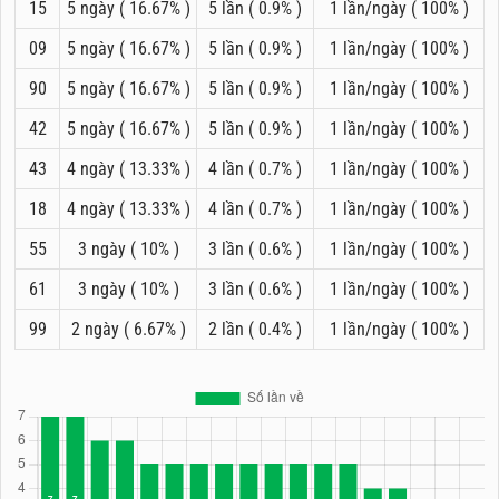
15
5 ngày ( 16.67% )
5 lần ( 0.9% )
1 lần/ngày ( 100% )
09
5 ngày ( 16.67% )
5 lần ( 0.9% )
1 lần/ngày ( 100% )
90
5 ngày ( 16.67% )
5 lần ( 0.9% )
1 lần/ngày ( 100% )
42
5 ngày ( 16.67% )
5 lần ( 0.9% )
1 lần/ngày ( 100% )
43
4 ngày ( 13.33% )
4 lần ( 0.7% )
1 lần/ngày ( 100% )
18
4 ngày ( 13.33% )
4 lần ( 0.7% )
1 lần/ngày ( 100% )
55
3 ngày ( 10% )
3 lần ( 0.6% )
1 lần/ngày ( 100% )
61
3 ngày ( 10% )
3 lần ( 0.6% )
1 lần/ngày ( 100% )
99
2 ngày ( 6.67% )
2 lần ( 0.4% )
1 lần/ngày ( 100% )