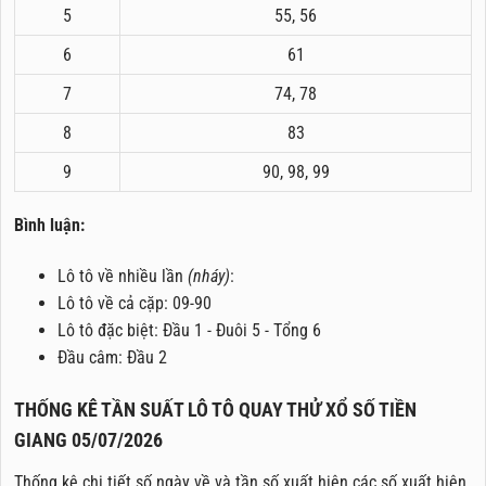
5
55, 56
6
61
7
74, 78
8
83
9
90, 98, 99
Bình luận:
Lô tô về nhiều lần
(nháy)
:
Lô tô về cả cặp: 09-90
Lô tô đặc biệt: Đầu 1 - Đuôi 5 - Tổng 6
Đầu câm: Đầu 2
THỐNG KÊ TẦN SUẤT LÔ TÔ QUAY THỬ XỔ SỐ TIỀN
GIANG 05/07/2026
Thống kê chi tiết số ngày về và tần số xuất hiện các số xuất hiện