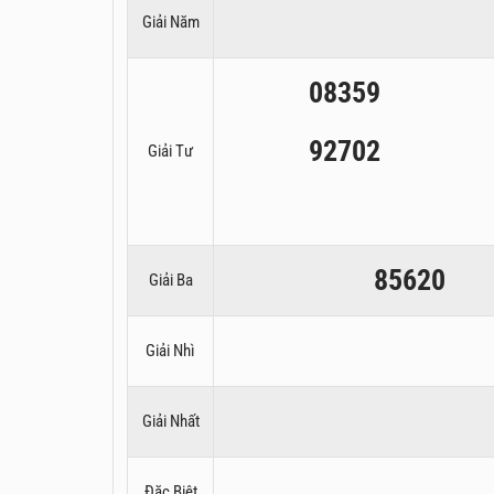
Giải Năm
08359
92702
Giải Tư
85620
Giải Ba
Giải Nhì
Giải Nhất
Đặc Biệt