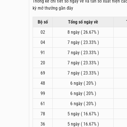
Thống kê chi tiết số ngày về và tần số xuất hiện cá
kỳ mở thưởng gần đây
Bộ số
Tổng số ngày về
02
8 ngày ( 26.67% )
04
7 ngày ( 23.33% )
91
7 ngày ( 23.33% )
20
7 ngày ( 23.33% )
69
7 ngày ( 23.33% )
48
6 ngày ( 20% )
99
6 ngày ( 20% )
61
6 ngày ( 20% )
78
5 ngày ( 16.67% )
36
5 ngày ( 16.67% )