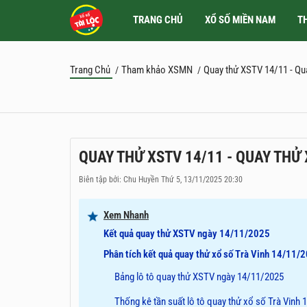
TRANG CHỦ
XỔ SỐ MIỀN NAM
T
Trang Chủ
Tham khảo XSMN
Quay thử XSTV 14/11 - Qu
/
/
QUAY THỬ XSTV 14/11 - QUAY THỬ 
Biên tập bởi: Chu Huyền Thứ 5, 13/11/2025 20:30
Xem Nhanh
Kết quả quay thử XSTV ngày 14/11/2025
Phân tích kết quả quay thử xổ số Trà Vinh 14/11/
Bảng lô tô quay thử XSTV ngày 14/11/2025
Thống kê tần suất lô tô quay thử xổ số Trà Vinh