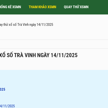
HỐNG KÊ XSMN
THAM KHẢO XSMN
QUAY THỬ XSMN
ay thử xổ số Trà Vinh ngày 14/11/2025
XỔ SỐ TRÀ VINH NGÀY 14/11/2025
2025
 14/11/2025