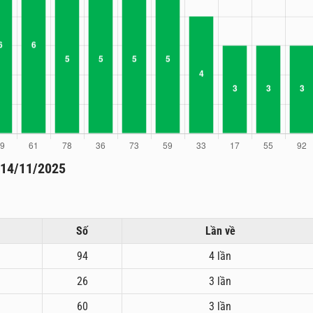
14/11/2025
Số
Lần về
94
4 lần
26
3 lần
60
3 lần