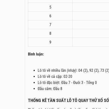
5
6
7
8
9
Bình luận:
Lô tô về nhiều lần
(nháy)
: 04 (2), 92 (2), 73 (2
Lô tô về cả cặp: 02-20
Lô tô đặc biệt: Đầu 7 - Đuôi 3 - Tổng 0
Đầu câm: Đầu 8
THỐNG KÊ TẦN SUẤT LÔ TÔ QUAY THỬ XỔ SỐ