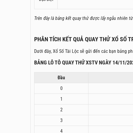
Trên đây là bảng kết quay thử được lấy ngẫu nhiên 
PHÂN TÍCH KẾT QUẢ QUAY THỬ XỔ SỐ T
Dưới đây, Xổ Số Tài Lộc sẽ gửi đến các bạn bảng phâ
BẢNG LÔ TÔ QUAY THỬ XSTV NGÀY 14/11/20
Đầu
0
1
2
3
4