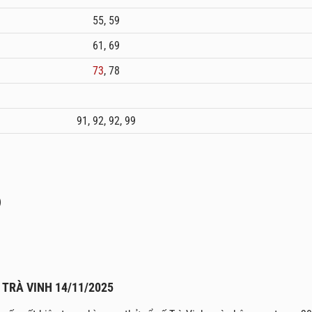
55, 59
61, 69
73
, 78
91, 92, 92, 99
)
 TRÀ VINH 14/11/2025