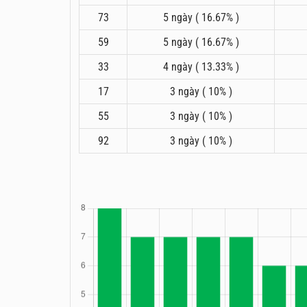
73
5 ngày ( 16.67% )
59
5 ngày ( 16.67% )
33
4 ngày ( 13.33% )
17
3 ngày ( 10% )
55
3 ngày ( 10% )
92
3 ngày ( 10% )