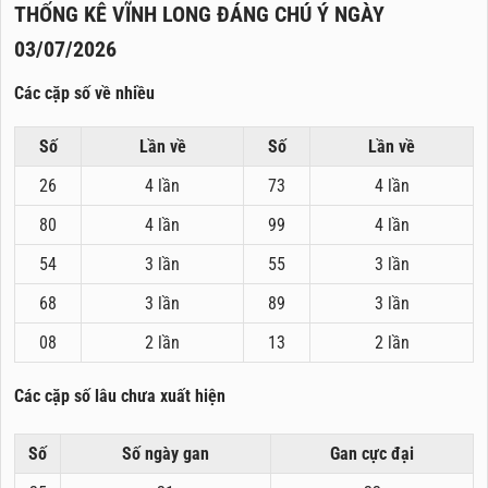
THỐNG KÊ VĨNH LONG ĐÁNG CHÚ Ý NGÀY
03/07/2026
Các cặp số về nhiều
Số
Lần về
Số
Lần về
26
4 lần
73
4 lần
80
4 lần
99
4 lần
54
3 lần
55
3 lần
68
3 lần
89
3 lần
08
2 lần
13
2 lần
Các cặp số lâu chưa xuất hiện
Số
Số ngày gan
Gan cực đại