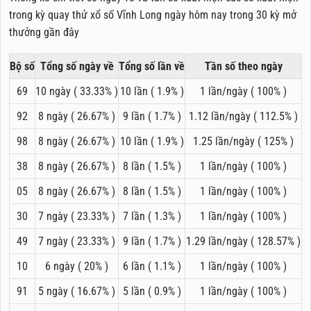
trong kỳ quay thử xổ số Vĩnh Long ngày hôm nay trong 30 kỳ mở
thưởng gần đây
Bộ số
Tổng số ngày về
Tổng số lần về
Tần số theo ngày
69
10 ngày ( 33.33% )
10 lần ( 1.9% )
1 lần/ngày ( 100% )
92
8 ngày ( 26.67% )
9 lần ( 1.7% )
1.12 lần/ngày ( 112.5% )
98
8 ngày ( 26.67% )
10 lần ( 1.9% )
1.25 lần/ngày ( 125% )
38
8 ngày ( 26.67% )
8 lần ( 1.5% )
1 lần/ngày ( 100% )
05
8 ngày ( 26.67% )
8 lần ( 1.5% )
1 lần/ngày ( 100% )
30
7 ngày ( 23.33% )
7 lần ( 1.3% )
1 lần/ngày ( 100% )
49
7 ngày ( 23.33% )
9 lần ( 1.7% )
1.29 lần/ngày ( 128.57% )
10
6 ngày ( 20% )
6 lần ( 1.1% )
1 lần/ngày ( 100% )
91
5 ngày ( 16.67% )
5 lần ( 0.9% )
1 lần/ngày ( 100% )