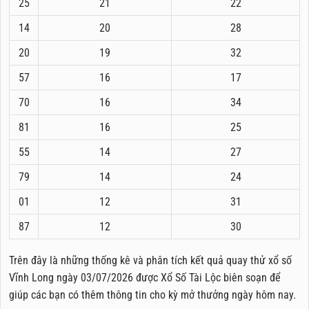
25
21
22
14
20
28
20
19
32
57
16
17
70
16
34
81
16
25
55
14
27
79
14
24
01
12
31
87
12
30
Trên đây là những thống kê và phân tích kết quả quay thử xổ số
Vĩnh Long ngày 03/07/2026 được Xổ Số Tài Lộc biên soạn để
giúp các bạn có thêm thông tin cho kỳ mở thưởng ngày hôm nay.