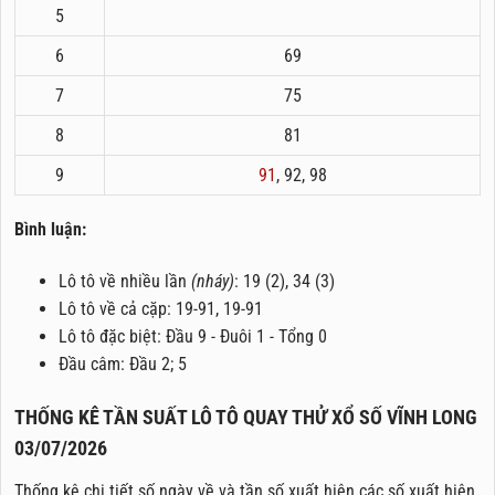
5
6
69
7
75
8
81
9
91
, 92, 98
Bình luận:
Lô tô về nhiều lần
(nháy)
: 19 (2), 34 (3)
Lô tô về cả cặp: 19-91, 19-91
Lô tô đặc biệt: Đầu 9 - Đuôi 1 - Tổng 0
Đầu câm: Đầu 2; 5
THỐNG KÊ TẦN SUẤT LÔ TÔ QUAY THỬ XỔ SỐ VĨNH LONG
03/07/2026
Thống kê chi tiết số ngày về và tần số xuất hiện các số xuất hiện