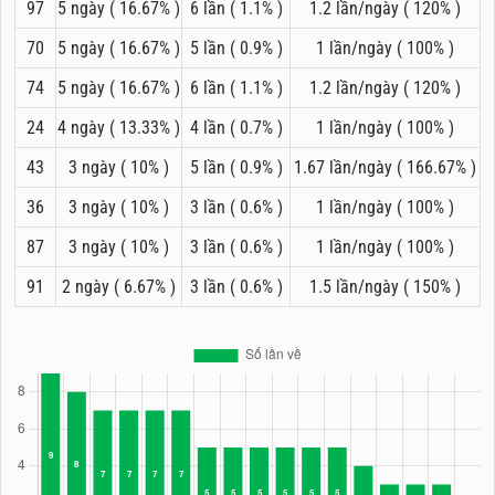
97
5 ngày ( 16.67% )
6 lần ( 1.1% )
1.2 lần/ngày ( 120% )
70
5 ngày ( 16.67% )
5 lần ( 0.9% )
1 lần/ngày ( 100% )
74
5 ngày ( 16.67% )
6 lần ( 1.1% )
1.2 lần/ngày ( 120% )
24
4 ngày ( 13.33% )
4 lần ( 0.7% )
1 lần/ngày ( 100% )
43
3 ngày ( 10% )
5 lần ( 0.9% )
1.67 lần/ngày ( 166.67% )
36
3 ngày ( 10% )
3 lần ( 0.6% )
1 lần/ngày ( 100% )
87
3 ngày ( 10% )
3 lần ( 0.6% )
1 lần/ngày ( 100% )
91
2 ngày ( 6.67% )
3 lần ( 0.6% )
1.5 lần/ngày ( 150% )