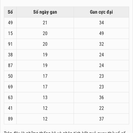
Số
Số ngày gan
Gan cực đại
49
21
34
15
20
49
91
20
32
38
19
24
87
19
24
50
17
23
69
17
23
63
13
36
41
12
22
89
12
37