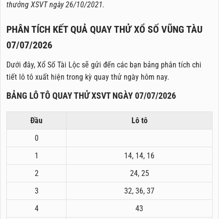
thưởng XSVT ngày 26/10/2021.
PHÂN TÍCH KẾT QUẢ QUAY THỬ XỔ SỐ VŨNG TÀU
07/07/2026
Dưới đây, Xổ Số Tài Lộc sẽ gửi đến các bạn bảng phân tích chi
tiết lô tô xuất hiện trong kỳ quay thử ngày hôm nay.
BẢNG LÔ TÔ QUAY THỬ XSVT NGÀY 07/07/2026
Đầu
Lô tô
0
1
14, 14, 16
2
24, 25
3
32, 36, 37
4
43