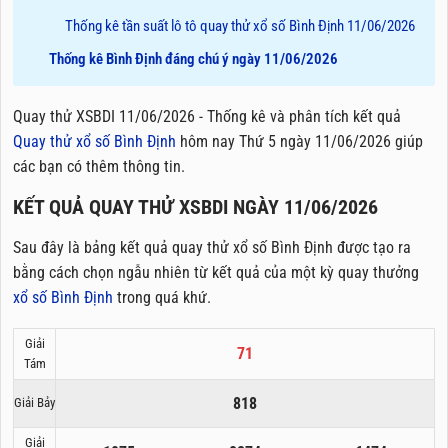
Thống kê tần suất lô tô quay thử xổ số Bình Định 11/06/2026
Thống kê Bình Định đáng chú ý ngày 11/06/2026
Quay thử XSBDI 11/06/2026 - Thống kê và phân tích kết quả
Quay thử xổ số Bình Định
hôm nay Thứ 5 ngày 11/06/2026 giúp
các bạn có thêm thông tin.
KẾT QUẢ QUAY THỬ XSBDI NGÀY 11/06/2026
Sau đây là bảng kết quả quay thử xổ số Bình Định được tạo ra
bằng cách chọn ngẫu nhiên từ kết quả của một kỳ quay thưởng
xổ số Bình Định
trong quá khứ.
Giải
71
Tám
818
Giải Bảy
Giải