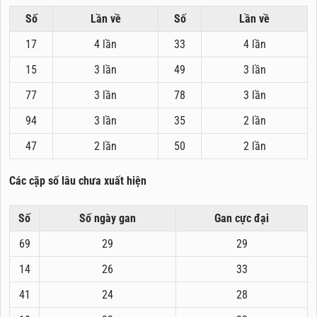
Số
Lần về
Số
Lần về
17
4 lần
33
4 lần
15
3 lần
49
3 lần
77
3 lần
78
3 lần
94
3 lần
35
2 lần
47
2 lần
50
2 lần
Các cặp số lâu chưa xuất hiện
Số
Số ngày gan
Gan cực đại
69
29
29
14
26
33
41
24
28