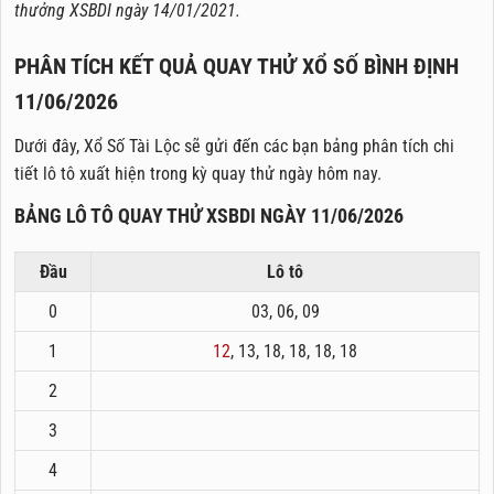
thưởng XSBDI ngày 14/01/2021.
PHÂN TÍCH KẾT QUẢ QUAY THỬ XỔ SỐ BÌNH ĐỊNH
11/06/2026
Dưới đây, Xổ Số Tài Lộc sẽ gửi đến các bạn bảng phân tích chi
tiết lô tô xuất hiện trong kỳ quay thử ngày hôm nay.
BẢNG LÔ TÔ QUAY THỬ XSBDI NGÀY 11/06/2026
Đầu
Lô tô
0
03, 06, 09
1
12
, 13, 18, 18, 18, 18
2
3
4