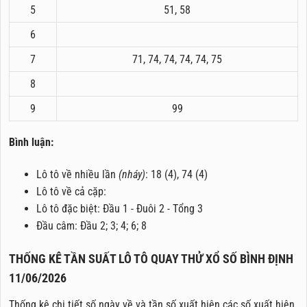
5
51, 58
6
7
71, 74, 74, 74, 74, 75
8
9
99
Bình luận:
Lô tô về nhiều lần
(nháy)
: 18 (4), 74 (4)
Lô tô về cả cặp:
Lô tô đặc biệt: Đầu 1 - Đuôi 2 - Tổng 3
Đầu câm: Đầu 2; 3; 4; 6; 8
THỐNG KÊ TẦN SUẤT LÔ TÔ QUAY THỬ XỔ SỐ BÌNH ĐỊNH
11/06/2026
Thống kê chi tiết số ngày về và tần số xuất hiện các số xuất hiện