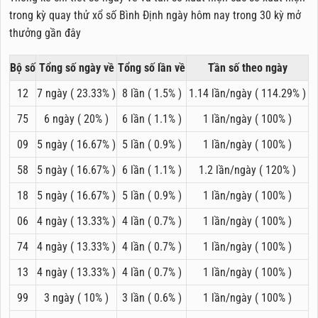
trong kỳ quay thử xổ số Bình Định ngày hôm nay trong 30 kỳ mở
thưởng gần đây
Bộ số
Tổng số ngày về
Tổng số lần về
Tần số theo ngày
12
7 ngày ( 23.33% )
8 lần ( 1.5% )
1.14 lần/ngày ( 114.29% )
75
6 ngày ( 20% )
6 lần ( 1.1% )
1 lần/ngày ( 100% )
09
5 ngày ( 16.67% )
5 lần ( 0.9% )
1 lần/ngày ( 100% )
58
5 ngày ( 16.67% )
6 lần ( 1.1% )
1.2 lần/ngày ( 120% )
18
5 ngày ( 16.67% )
5 lần ( 0.9% )
1 lần/ngày ( 100% )
06
4 ngày ( 13.33% )
4 lần ( 0.7% )
1 lần/ngày ( 100% )
74
4 ngày ( 13.33% )
4 lần ( 0.7% )
1 lần/ngày ( 100% )
13
4 ngày ( 13.33% )
4 lần ( 0.7% )
1 lần/ngày ( 100% )
99
3 ngày ( 10% )
3 lần ( 0.6% )
1 lần/ngày ( 100% )