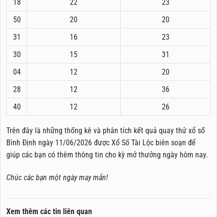
18
22
23
50
20
20
31
16
23
30
15
31
04
12
20
28
12
36
40
12
26
Trên đây là những thống kê và phân tích kết quả quay thử xổ số
Bình Định ngày 11/06/2026 được Xổ Số Tài Lộc biên soạn để
giúp các bạn có thêm thông tin cho kỳ mở thưởng ngày hôm nay.
Chúc các bạn một ngày may mắn!
Xem thêm các tin liên quan