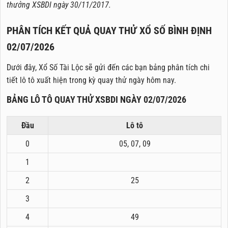
thưởng XSBDI ngày 30/11/2017.
PHÂN TÍCH KẾT QUẢ QUAY THỬ XỔ SỐ BÌNH ĐỊNH
02/07/2026
Dưới đây, Xổ Số Tài Lộc sẽ gửi đến các bạn bảng phân tích chi
tiết lô tô xuất hiện trong kỳ quay thử ngày hôm nay.
BẢNG LÔ TÔ QUAY THỬ XSBDI NGÀY 02/07/2026
Đầu
Lô tô
0
05, 07, 09
1
2
25
3
4
49