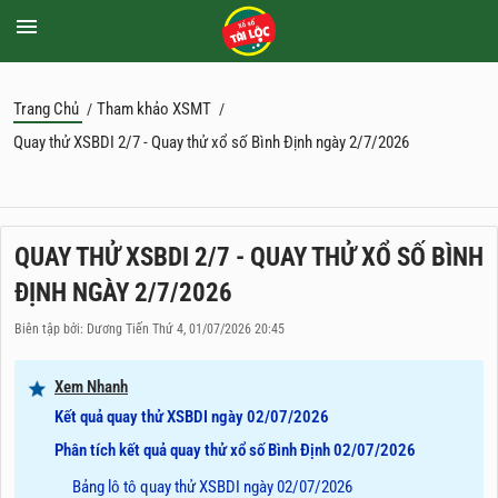
Trang Chủ
Tham khảo XSMT
/
/
Quay thử XSBDI 2/7 - Quay thử xổ số Bình Định ngày 2/7/2026
QUAY THỬ XSBDI 2/7 - QUAY THỬ XỔ SỐ BÌNH
ĐỊNH NGÀY 2/7/2026
Biên tập bởi: Dương Tiến Thứ 4, 01/07/2026 20:45
Xem Nhanh
Kết quả quay thử XSBDI ngày 02/07/2026
Phân tích kết quả quay thử xổ số Bình Định 02/07/2026
Bảng lô tô quay thử XSBDI ngày 02/07/2026