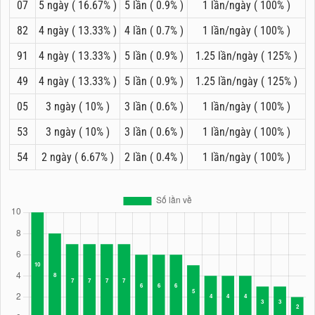
07
5 ngày ( 16.67% )
5 lần ( 0.9% )
1 lần/ngày ( 100% )
82
4 ngày ( 13.33% )
4 lần ( 0.7% )
1 lần/ngày ( 100% )
91
4 ngày ( 13.33% )
5 lần ( 0.9% )
1.25 lần/ngày ( 125% )
49
4 ngày ( 13.33% )
5 lần ( 0.9% )
1.25 lần/ngày ( 125% )
05
3 ngày ( 10% )
3 lần ( 0.6% )
1 lần/ngày ( 100% )
53
3 ngày ( 10% )
3 lần ( 0.6% )
1 lần/ngày ( 100% )
54
2 ngày ( 6.67% )
2 lần ( 0.4% )
1 lần/ngày ( 100% )