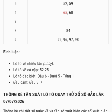
5
52, 59
6
65
, 60
7
8
84
9
92, 96, 97, 98
Bình luận:
Lô tô về nhiều lần
(nháy)
:
Lô tô về cả cặp: 52-25
Lô tô đặc biệt: Đầu 6 - Đuôi 5 - Tổng 1
Đầu câm: Đầu 3; 7
THỐNG KÊ TẦN SUẤT LÔ TÔ QUAY THỬ XỔ SỐ ĐẮK LẮK
07/07/2026
Thống kê chi tiết số ngày về và tần số xuất hiện các số xuất hiện