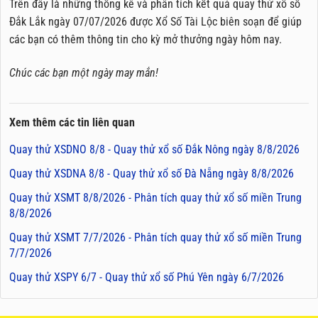
Trên đây là những thống kê và phân tích kết quả quay thử xổ số
Đắk Lắk ngày 07/07/2026 được Xổ Số Tài Lộc biên soạn để giúp
các bạn có thêm thông tin cho kỳ mở thưởng ngày hôm nay.
Chúc các bạn một ngày may mắn!
Xem thêm các tin liên quan
Quay thử XSDNO 8/8 - Quay thử xổ số Đắk Nông ngày 8/8/2026
Quay thử XSDNA 8/8 - Quay thử xổ số Đà Nẵng ngày 8/8/2026
Quay thử XSMT 8/8/2026 - Phân tích quay thử xổ số miền Trung
8/8/2026
Quay thử XSMT 7/7/2026 - Phân tích quay thử xổ số miền Trung
7/7/2026
Quay thử XSPY 6/7 - Quay thử xổ số Phú Yên ngày 6/7/2026