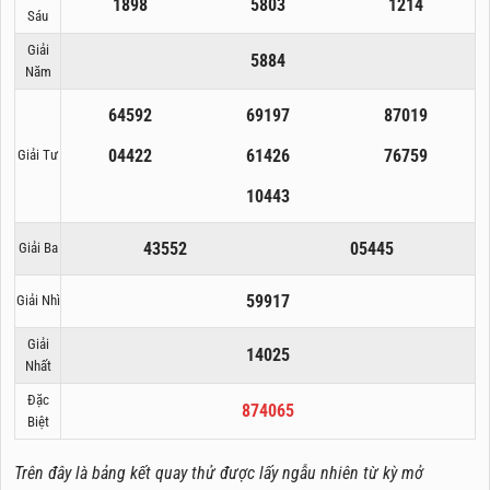
1898
5803
1214
Sáu
Giải
5884
Năm
64592
69197
87019
04422
61426
76759
Giải Tư
10443
43552
05445
Giải Ba
59917
Giải Nhì
Giải
14025
Nhất
Đặc
874065
Biệt
Trên đây là bảng kết quay thử được lấy ngẫu nhiên từ kỳ mở