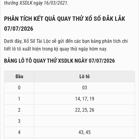
thưởng XSDLK ngày 16/03/2021.
PHÂN TÍCH KẾT QUẢ QUAY THỬ XỔ SỐ ĐẮK LẮK
07/07/2026
Dưới đây, Xổ Số Tài Lộc sẽ gửi đến các bạn bảng phân tích chi
tiết lô tô xuất hiện trong kỳ quay thử ngày hôm nay.
BẢNG LÔ TÔ QUAY THỬ XSDLK NGÀY 07/07/2026
Đầu
Lô tô
0
03
1
14, 17, 19
2
22, 25, 26
3
4
43, 45