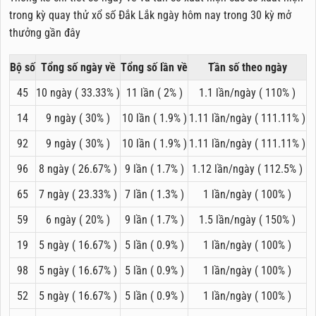
trong kỳ quay thử xổ số Đắk Lắk ngày hôm nay trong 30 kỳ mở
thưởng gần đây
Bộ số
Tổng số ngày về
Tổng số lần về
Tần số theo ngày
45
10 ngày ( 33.33% )
11 lần ( 2% )
1.1 lần/ngày ( 110% )
14
9 ngày ( 30% )
10 lần ( 1.9% )
1.11 lần/ngày ( 111.11% )
92
9 ngày ( 30% )
10 lần ( 1.9% )
1.11 lần/ngày ( 111.11% )
96
8 ngày ( 26.67% )
9 lần ( 1.7% )
1.12 lần/ngày ( 112.5% )
65
7 ngày ( 23.33% )
7 lần ( 1.3% )
1 lần/ngày ( 100% )
59
6 ngày ( 20% )
9 lần ( 1.7% )
1.5 lần/ngày ( 150% )
19
5 ngày ( 16.67% )
5 lần ( 0.9% )
1 lần/ngày ( 100% )
98
5 ngày ( 16.67% )
5 lần ( 0.9% )
1 lần/ngày ( 100% )
52
5 ngày ( 16.67% )
5 lần ( 0.9% )
1 lần/ngày ( 100% )