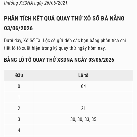
thưởng XSDNA ngày 26/06/2021.
PHÂN TÍCH KẾT QUẢ QUAY THỬ XỔ SỐ ĐÀ NẴNG
03/06/2026
Dưới đây, Xổ Số Tài Lộc sẽ gửi đến các bạn bảng phân tích chi
tiết lô tô xuất hiện trong kỳ quay thử ngày hôm nay.
BẢNG LÔ TÔ QUAY THỬ XSDNA NGÀY 03/06/2026
Đầu
Lô tô
0
04
1
2
21
3
30, 30, 33, 35
4