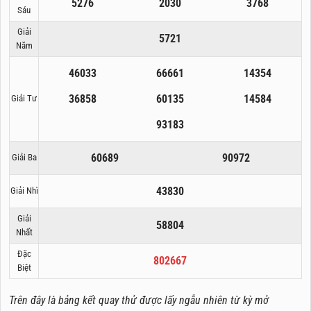
5276
2030
3768
Sáu
Giải
5721
Năm
46033
66661
14354
36858
60135
14584
Giải Tư
93183
60689
90972
Giải Ba
43830
Giải Nhì
Giải
58804
Nhất
Đặc
802667
Biệt
Trên đây là bảng kết quay thử được lấy ngẫu nhiên từ kỳ mở