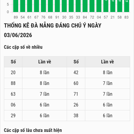
THỐNG KÊ ĐÀ NẴNG ĐÁNG CHÚ Ý NGÀY
03/06/2026
Các cặp số về nhiều
Số
Lần về
Số
Lần về
20
8 lần
42
8 lần
88
8 lần
60
7 lần
63
7 lần
71
7 lần
06
6 lần
26
6 lần
29
6 lần
38
6 lần
Các cặp số lâu chưa xuất hiện