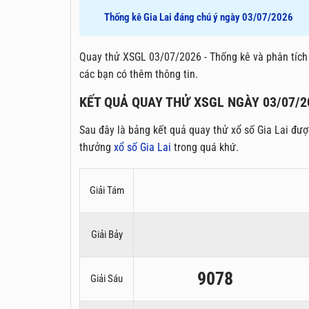
Thống kê Gia Lai đáng chú ý ngày 03/07/2026
Quay thử XSGL 03/07/2026 - Thống kê và phân tích
các bạn có thêm thông tin.
KẾT QUẢ QUAY THỬ XSGL NGÀY 03/07/2
Sau đây là bảng kết quả quay thử xổ số Gia Lai đư
thưởng
xổ số Gia Lai
trong quá khứ.
Giải Tám
Giải Bảy
9078
Giải Sáu