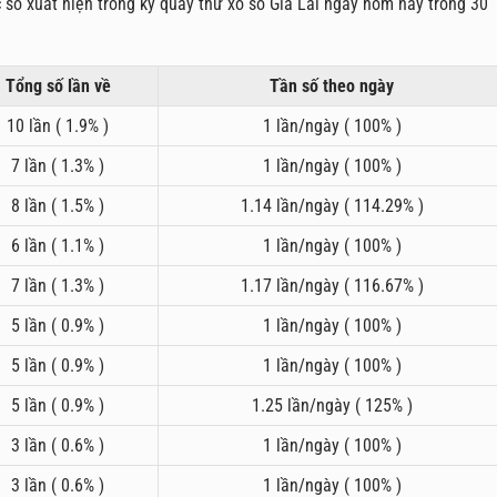
c số xuất hiện trong kỳ quay thử xổ số Gia Lai ngày hôm nay trong 30
Tổng số lần về
Tần số theo ngày
10 lần ( 1.9% )
1 lần/ngày ( 100% )
7 lần ( 1.3% )
1 lần/ngày ( 100% )
8 lần ( 1.5% )
1.14 lần/ngày ( 114.29% )
6 lần ( 1.1% )
1 lần/ngày ( 100% )
7 lần ( 1.3% )
1.17 lần/ngày ( 116.67% )
5 lần ( 0.9% )
1 lần/ngày ( 100% )
5 lần ( 0.9% )
1 lần/ngày ( 100% )
5 lần ( 0.9% )
1.25 lần/ngày ( 125% )
3 lần ( 0.6% )
1 lần/ngày ( 100% )
3 lần ( 0.6% )
1 lần/ngày ( 100% )