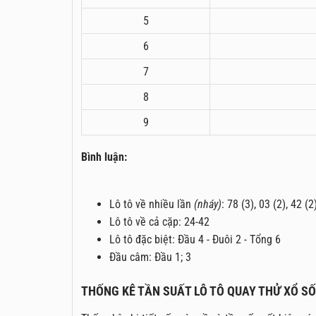
5
6
7
8
9
Bình luận:
Lô tô về nhiều lần
(nháy)
: 78 (3), 03 (2), 42 (2
Lô tô về cả cặp: 24-42
Lô tô đặc biệt: Đầu 4 - Đuôi 2 - Tổng 6
Đầu câm: Đầu 1; 3
THỐNG KÊ TẦN SUẤT LÔ TÔ QUAY THỬ XỔ SỐ 