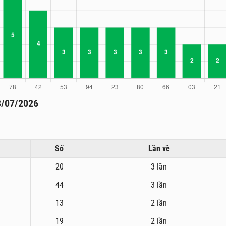
/07/2026
Số
Lần về
20
3 lần
44
3 lần
13
2 lần
19
2 lần