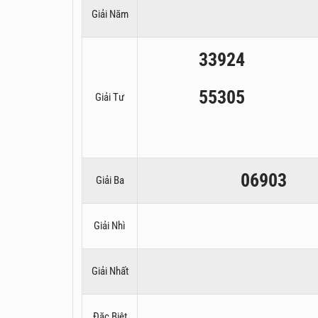
Giải Năm
33924
55305
Giải Tư
06903
Giải Ba
Giải Nhì
Giải Nhất
Đặc Biệt