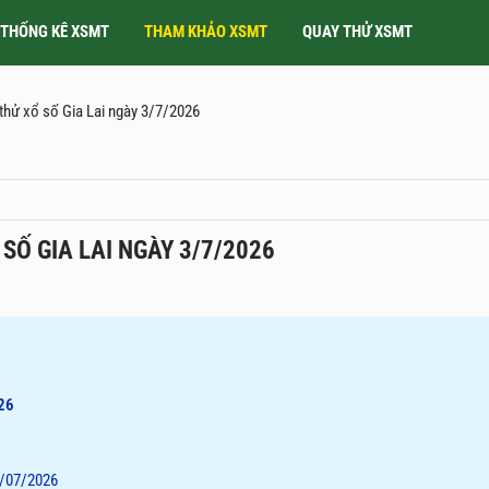
THỐNG KÊ XSMT
THAM KHẢO XSMT
QUAY THỬ XSMT
thử xổ số Gia Lai ngày 3/7/2026
 SỐ GIA LAI NGÀY 3/7/2026
026
03/07/2026