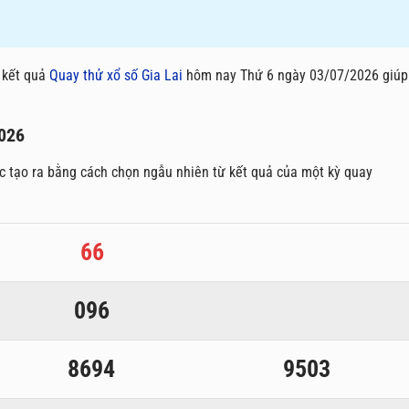
 kết quả
Quay thử xổ số Gia Lai
hôm nay Thứ 6 ngày 03/07/2026 giúp
026
ợc tạo ra bằng cách chọn ngẫu nhiên từ kết quả của một kỳ quay
66
096
8694
9503