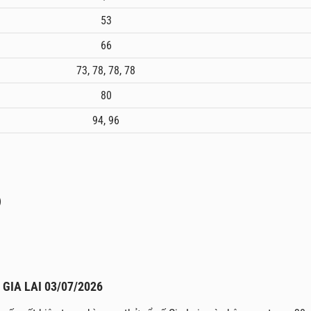
53
66
73, 78, 78, 78
80
94, 96
)
GIA LAI 03/07/2026