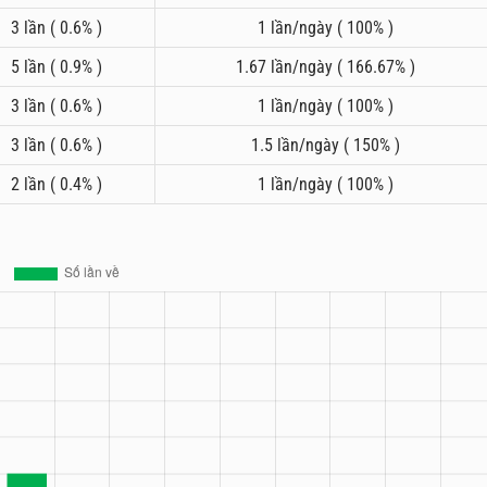
3 lần ( 0.6% )
1 lần/ngày ( 100% )
5 lần ( 0.9% )
1.67 lần/ngày ( 166.67% )
3 lần ( 0.6% )
1 lần/ngày ( 100% )
3 lần ( 0.6% )
1.5 lần/ngày ( 150% )
2 lần ( 0.4% )
1 lần/ngày ( 100% )