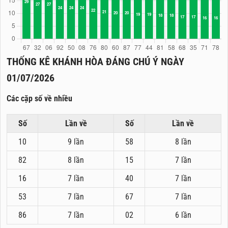
THỐNG KÊ KHÁNH HÒA ĐÁNG CHÚ Ý NGÀY
01/07/2026
Các cặp số về nhiều
Số
Lần về
Số
Lần về
10
9 lần
58
8 lần
82
8 lần
15
7 lần
16
7 lần
40
7 lần
53
7 lần
67
7 lần
86
7 lần
02
6 lần