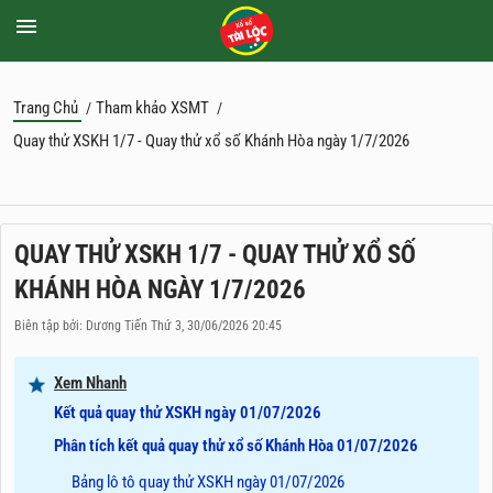
Trang Chủ
Tham khảo XSMT
/
/
Quay thử XSKH 1/7 - Quay thử xổ số Khánh Hòa ngày 1/7/2026
QUAY THỬ XSKH 1/7 - QUAY THỬ XỔ SỐ
KHÁNH HÒA NGÀY 1/7/2026
Biên tập bởi: Dương Tiến Thứ 3, 30/06/2026 20:45
Xem Nhanh
Kết quả quay thử XSKH ngày 01/07/2026
Phân tích kết quả quay thử xổ số Khánh Hòa 01/07/2026
Bảng lô tô quay thử XSKH ngày 01/07/2026