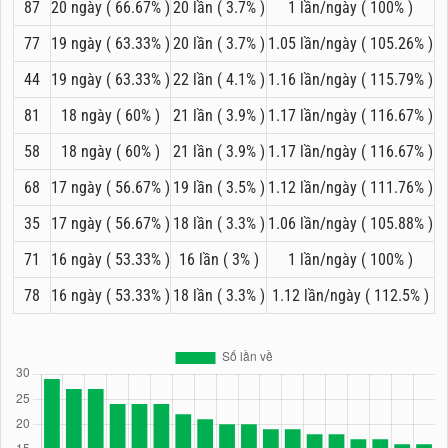
87
20 ngày ( 66.67% )
20 lần ( 3.7% )
1 lần/ngày ( 100% )
77
19 ngày ( 63.33% )
20 lần ( 3.7% )
1.05 lần/ngày ( 105.26% )
44
19 ngày ( 63.33% )
22 lần ( 4.1% )
1.16 lần/ngày ( 115.79% )
81
18 ngày ( 60% )
21 lần ( 3.9% )
1.17 lần/ngày ( 116.67% )
58
18 ngày ( 60% )
21 lần ( 3.9% )
1.17 lần/ngày ( 116.67% )
68
17 ngày ( 56.67% )
19 lần ( 3.5% )
1.12 lần/ngày ( 111.76% )
35
17 ngày ( 56.67% )
18 lần ( 3.3% )
1.06 lần/ngày ( 105.88% )
71
16 ngày ( 53.33% )
16 lần ( 3% )
1 lần/ngày ( 100% )
78
16 ngày ( 53.33% )
18 lần ( 3.3% )
1.12 lần/ngày ( 112.5% )