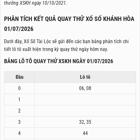
thưởng XSKH ngày 10/10/2021.
PHÂN TÍCH KẾT QUẢ QUAY THỬ XỔ SỐ KHÁNH HÒA
01/07/2026
Dưới đây, Xổ Số Tài Lộc sẽ gửi đến các bạn bảng phân tích chi
tiết lô tô xuất hiện trong kỳ quay thử ngày hôm nay.
BẢNG LÔ TÔ QUAY THỬ XSKH NGÀY 01/07/2026
Đầu
Lô tô
0
06, 08
1
2
3
32, 35
4
44