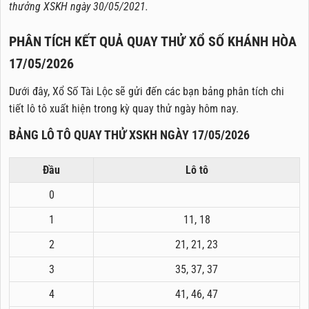
thưởng XSKH ngày 30/05/2021.
PHÂN TÍCH KẾT QUẢ QUAY THỬ XỔ SỐ KHÁNH HÒA
17/05/2026
Dưới đây, Xổ Số Tài Lộc sẽ gửi đến các bạn bảng phân tích chi
tiết lô tô xuất hiện trong kỳ quay thử ngày hôm nay.
BẢNG LÔ TÔ QUAY THỬ XSKH NGÀY 17/05/2026
Đầu
Lô tô
0
1
11, 18
2
21, 21, 23
3
35, 37, 37
4
41, 46, 47