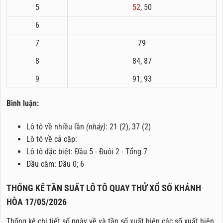
5
52
, 50
6
7
79
8
84, 87
9
91, 93
Bình luận:
Lô tô về nhiều lần
(nháy)
: 21 (2), 37 (2)
Lô tô về cả cặp:
Lô tô đặc biệt: Đầu 5 - Đuôi 2 - Tổng 7
Đầu câm: Đầu 0; 6
THỐNG KÊ TẦN SUẤT LÔ TÔ QUAY THỬ XỔ SỐ KHÁNH
HÒA 17/05/2026
Thống kê chi tiết số ngày về và tần số xuất hiện các số xuất hiện