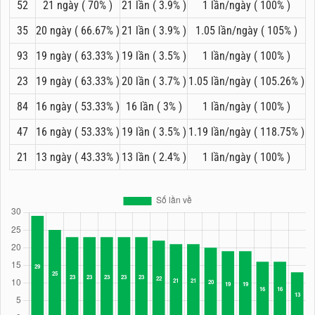
52
21 ngày ( 70% )
21 lần ( 3.9% )
1 lần/ngày ( 100% )
35
20 ngày ( 66.67% )
21 lần ( 3.9% )
1.05 lần/ngày ( 105% )
93
19 ngày ( 63.33% )
19 lần ( 3.5% )
1 lần/ngày ( 100% )
23
19 ngày ( 63.33% )
20 lần ( 3.7% )
1.05 lần/ngày ( 105.26% )
84
16 ngày ( 53.33% )
16 lần ( 3% )
1 lần/ngày ( 100% )
47
16 ngày ( 53.33% )
19 lần ( 3.5% )
1.19 lần/ngày ( 118.75% )
21
13 ngày ( 43.33% )
13 lần ( 2.4% )
1 lần/ngày ( 100% )