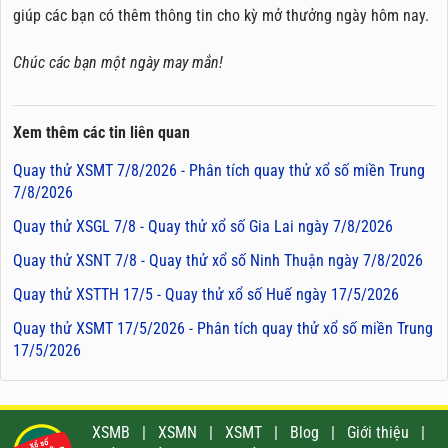
giúp các bạn có thêm thông tin cho kỳ mở thưởng ngày hôm nay.
Chúc các bạn một ngày may mắn!
Xem thêm các tin liên quan
Quay thử XSMT 7/8/2026 - Phân tích quay thử xổ số miền Trung
7/8/2026
Quay thử XSGL 7/8 - Quay thử xổ số Gia Lai ngày 7/8/2026
Quay thử XSNT 7/8 - Quay thử xổ số Ninh Thuận ngày 7/8/2026
Quay thử XSTTH 17/5 - Quay thử xổ số Huế ngày 17/5/2026
Quay thử XSMT 17/5/2026 - Phân tích quay thử xổ số miền Trung
17/5/2026
XSMB
|
XSMN
|
XSMT
|
Blog
|
Giới thiệu
|