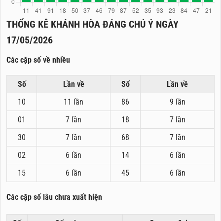
THỐNG KÊ KHÁNH HÒA ĐÁNG CHÚ Ý NGÀY
17/05/2026
Các cặp số về nhiều
Số
Lần về
Số
Lần về
10
11 lần
86
9 lần
01
7 lần
18
7 lần
30
7 lần
68
7 lần
02
6 lần
14
6 lần
15
6 lần
45
6 lần
Các cặp số lâu chưa xuất hiện