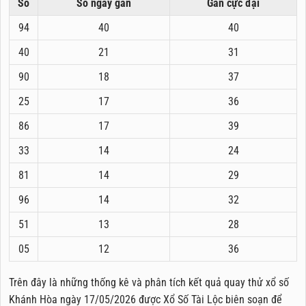
Số
Số ngày gan
Gan cực đại
94
40
40
40
21
31
90
18
37
25
17
36
86
17
39
33
14
24
81
14
29
96
14
32
51
13
28
05
12
36
Trên đây là những thống kê và phân tích kết quả quay thử xổ số
Khánh Hòa ngày 17/05/2026 được Xổ Số Tài Lộc biên soạn để