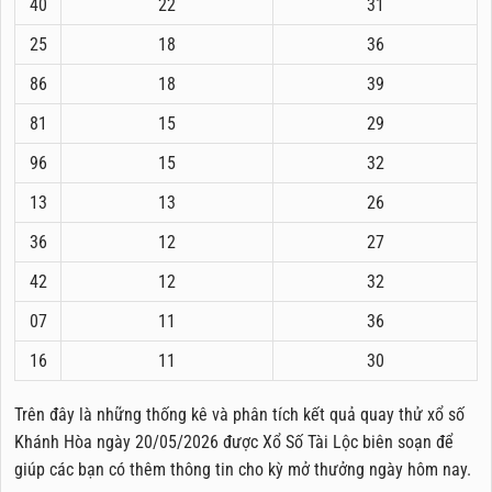
40
22
31
25
18
36
86
18
39
81
15
29
96
15
32
13
13
26
36
12
27
42
12
32
07
11
36
16
11
30
Trên đây là những thống kê và phân tích kết quả quay thử xổ số
Khánh Hòa ngày 20/05/2026 được Xổ Số Tài Lộc biên soạn để
giúp các bạn có thêm thông tin cho kỳ mở thưởng ngày hôm nay.