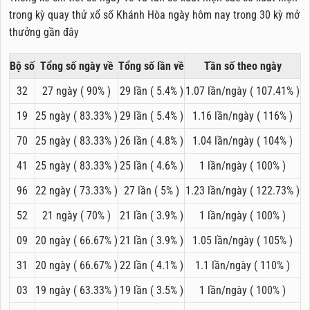
trong kỳ quay thử xổ số Khánh Hòa ngày hôm nay trong 30 kỳ mở
thưởng gần đây
Bộ số
Tổng số ngày về
Tổng số lần về
Tần số theo ngày
32
27 ngày ( 90% )
29 lần ( 5.4% )
1.07 lần/ngày ( 107.41% )
19
25 ngày ( 83.33% )
29 lần ( 5.4% )
1.16 lần/ngày ( 116% )
70
25 ngày ( 83.33% )
26 lần ( 4.8% )
1.04 lần/ngày ( 104% )
41
25 ngày ( 83.33% )
25 lần ( 4.6% )
1 lần/ngày ( 100% )
96
22 ngày ( 73.33% )
27 lần ( 5% )
1.23 lần/ngày ( 122.73% )
52
21 ngày ( 70% )
21 lần ( 3.9% )
1 lần/ngày ( 100% )
09
20 ngày ( 66.67% )
21 lần ( 3.9% )
1.05 lần/ngày ( 105% )
31
20 ngày ( 66.67% )
22 lần ( 4.1% )
1.1 lần/ngày ( 110% )
03
19 ngày ( 63.33% )
19 lần ( 3.5% )
1 lần/ngày ( 100% )