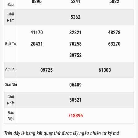
0896
5241
5822
Sáu
Giải
5362
Năm
41170
32821
48278
20431
70258
63270
Giải Tư
89752
09725
61303
Giải Ba
06409
Giải Nhì
Giải
50521
Nhất
Đặc
718896
Biệt
Trên đây là bảng kết quay thử được lấy ngẫu nhiên từ kỳ mở