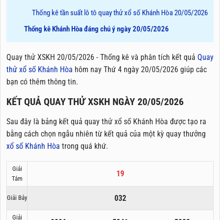
Thống kê tần suất lô tô quay thử xổ số Khánh Hòa 20/05/2026
Thống kê Khánh Hòa đáng chú ý ngày 20/05/2026
Quay thử XSKH 20/05/2026 - Thống kê và phân tích kết quả
Quay
thử xổ số Khánh Hòa
hôm nay Thứ 4 ngày 20/05/2026 giúp các
bạn có thêm thông tin.
KẾT QUẢ QUAY THỬ XSKH NGÀY 20/05/2026
Sau đây là bảng kết quả quay thử xổ số Khánh Hòa được tạo ra
bằng cách chọn ngẫu nhiên từ kết quả của một kỳ quay thưởng
xổ số Khánh Hòa
trong quá khứ.
Giải
19
Tám
032
Giải Bảy
Giải