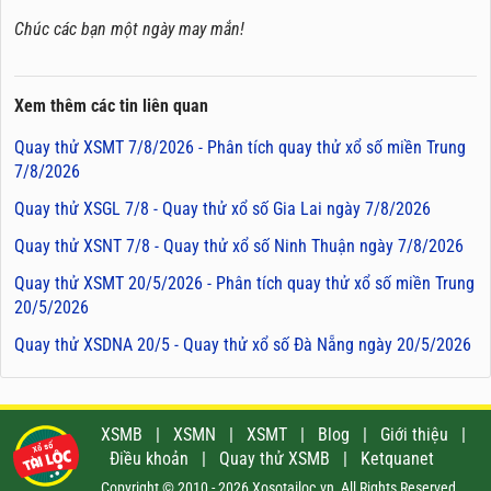
Chúc các bạn một ngày may mắn!
Xem thêm các tin liên quan
Quay thử XSMT 7/8/2026 - Phân tích quay thử xổ số miền Trung
7/8/2026
Quay thử XSGL 7/8 - Quay thử xổ số Gia Lai ngày 7/8/2026
Quay thử XSNT 7/8 - Quay thử xổ số Ninh Thuận ngày 7/8/2026
Quay thử XSMT 20/5/2026 - Phân tích quay thử xổ số miền Trung
20/5/2026
Quay thử XSDNA 20/5 - Quay thử xổ số Đà Nẵng ngày 20/5/2026
XSMB
|
XSMN
|
XSMT
|
Blog
|
Giới thiệu
|
Điều khoản
|
Quay thử XSMB
|
Ketquanet
Copyright © 2010 - 2026 Xosotailoc.vn, All Rights Reserved