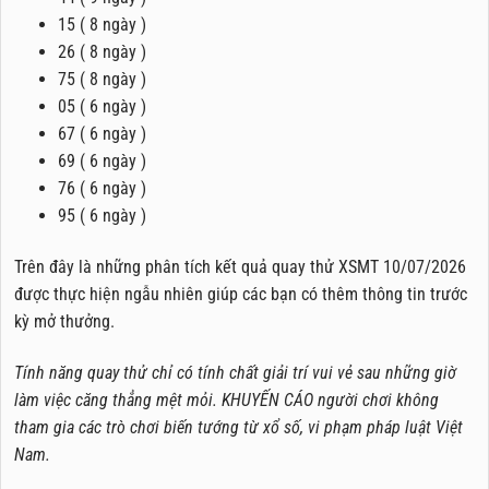
15 ( 8 ngày )
26 ( 8 ngày )
75 ( 8 ngày )
05 ( 6 ngày )
67 ( 6 ngày )
69 ( 6 ngày )
76 ( 6 ngày )
95 ( 6 ngày )
Trên đây là những phân tích kết quả quay thử XSMT 10/07/2026
được thực hiện ngẫu nhiên giúp các bạn có thêm thông tin trước
kỳ mở thưởng.
Tính năng quay thử chỉ có tính chất giải trí vui vẻ sau những giờ
làm việc căng thẳng mệt mỏi. KHUYẾN CÁO người chơi không
tham gia các trò chơi biến tướng từ xổ số, vi phạm pháp luật Việt
Nam.