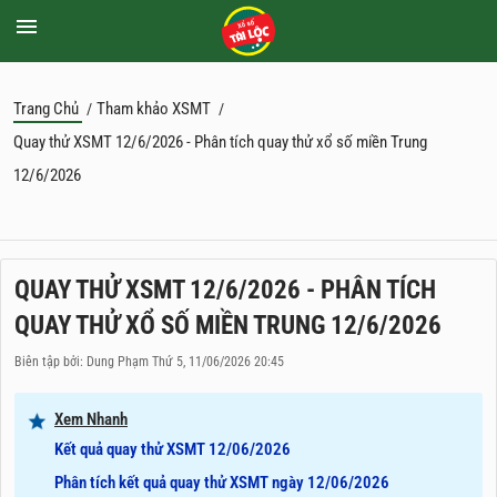
Trang Chủ
Tham khảo XSMT
/
/
Quay thử XSMT 12/6/2026 - Phân tích quay thử xổ số miền Trung
12/6/2026
QUAY THỬ XSMT 12/6/2026 - PHÂN TÍCH
QUAY THỬ XỔ SỐ MIỀN TRUNG 12/6/2026
Biên tập bởi: Dung Phạm Thứ 5, 11/06/2026 20:45
Xem Nhanh
Kết quả quay thử XSMT 12/06/2026
Phân tích kết quả quay thử XSMT ngày 12/06/2026