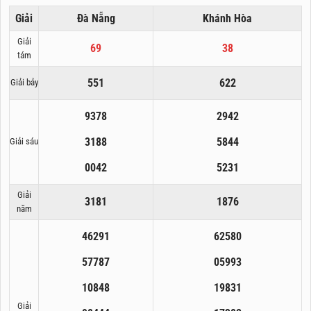
Giải
Đà Nẵng
Khánh Hòa
Giải
69
38
tám
551
622
Giải bảy
9378
2942
3188
5844
Giải sáu
0042
5231
Giải
3181
1876
năm
46291
62580
57787
05993
10848
19831
Giải