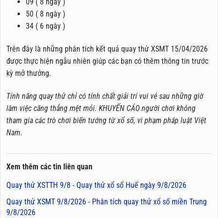
09 ( 8 ngày )
50 ( 8 ngày )
34 ( 6 ngày )
Trên đây là những phân tích kết quả quay thử XSMT 15/04/2026
được thực hiện ngẫu nhiên giúp các bạn có thêm thông tin trước
kỳ mở thưởng.
Tính năng quay thử chỉ có tính chất giải trí vui vẻ sau những giờ
làm việc căng thẳng mệt mỏi. KHUYẾN CÁO người chơi không
tham gia các trò chơi biến tướng từ xổ số, vi phạm pháp luật Việt
Nam.
Xem thêm các tin liên quan
Quay thử XSTTH 9/8 - Quay thử xổ số Huế ngày 9/8/2026
Quay thử XSMT 9/8/2026 - Phân tích quay thử xổ số miền Trung
9/8/2026