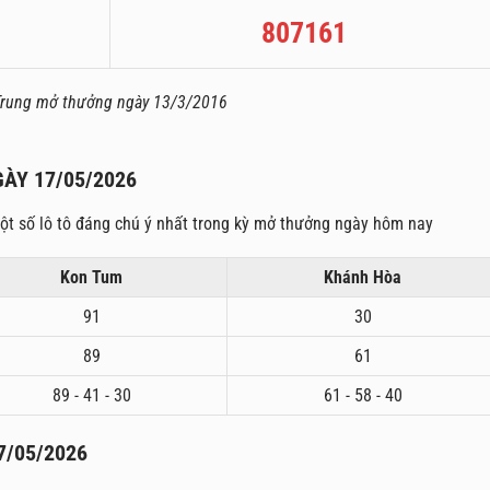
807161
n Trung mở thưởng ngày 13/3/2016
ÀY 17/05/2026
một số lô tô đáng chú ý nhất trong kỳ mở thưởng ngày hôm nay
Kon Tum
Khánh Hòa
91
30
89
61
89 - 41 - 30
61 - 58 - 40
7/05/2026