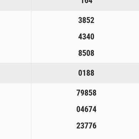
164
3852
4340
8508
0188
79858
04674
23776