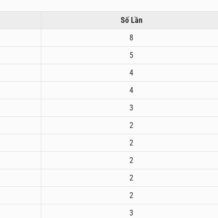
Số Lần
8
5
4
4
3
2
2
2
2
2
3