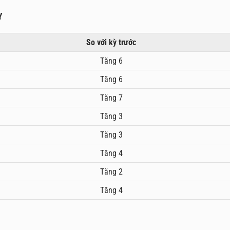
Y
So với kỳ trước
Tăng 6
Tăng 6
Tăng 7
Tăng 3
Tăng 3
Tăng 4
Tăng 2
Tăng 4