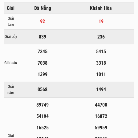
Giải
Đà Nẵng
Khánh Hòa
Giải
92
19
tám
839
236
Giải bảy
7345
5415
7038
3318
Giải sáu
1399
1011
Giải
0568
1494
năm
89749
44700
54194
16872
16525
59959
Giải