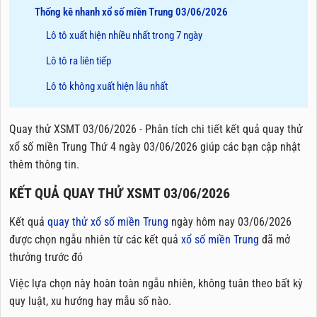
Thống kê nhanh xổ số miền Trung 03/06/2026
Lô tô xuất hiện nhiều nhất trong 7 ngày
Lô tô ra liên tiếp
Lô tô không xuất hiện lâu nhất
Quay thử XSMT 03/06/2026 - Phân tích chi tiết kết quả quay thử
xổ số miền Trung Thứ 4 ngày 03/06/2026 giúp các bạn cập nhật
thêm thông tin.
KẾT QUẢ QUAY THỬ XSMT 03/06/2026
Kết quả
quay thử xổ số miền Trung
ngày hôm nay 03/06/2026
được chọn ngẫu nhiên từ các kết quả
xổ số miền Trung
đã mở
thưởng trước đó
Việc lựa chọn này hoàn toàn ngẫu nhiên, không tuân theo bất kỳ
quy luật, xu hướng hay mẫu số nào.