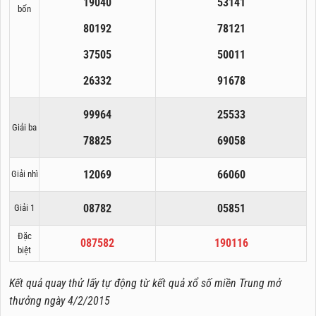
19040
53141
bốn
80192
78121
37505
50011
26332
91678
99964
25533
Giải ba
78825
69058
12069
66060
Giải nhì
08782
05851
Giải 1
Đặc
087582
190116
biệt
Kết quả quay thử lấy tự động từ kết quả xổ số miền Trung mở
thưởng ngày 4/2/2015