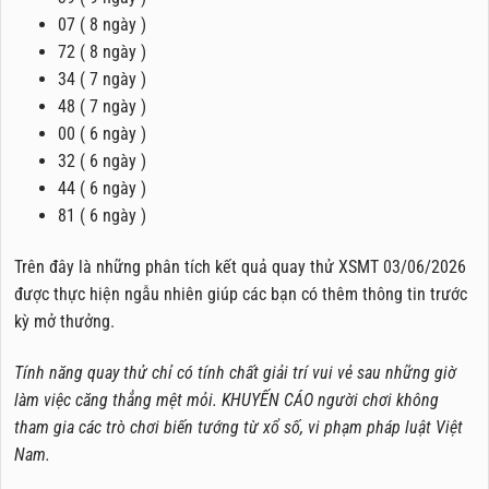
07 ( 8 ngày )
72 ( 8 ngày )
34 ( 7 ngày )
48 ( 7 ngày )
00 ( 6 ngày )
32 ( 6 ngày )
44 ( 6 ngày )
81 ( 6 ngày )
Trên đây là những phân tích kết quả quay thử XSMT 03/06/2026
được thực hiện ngẫu nhiên giúp các bạn có thêm thông tin trước
kỳ mở thưởng.
Tính năng quay thử chỉ có tính chất giải trí vui vẻ sau những giờ
làm việc căng thẳng mệt mỏi. KHUYẾN CÁO người chơi không
tham gia các trò chơi biến tướng từ xổ số, vi phạm pháp luật Việt
Nam.