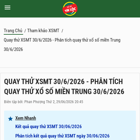
Trang Chủ
Tham khảo XSMT
/
/
Quay thử XSMT 30/6/2026 - Phân tích quay thử xổ số miền Trung
30/6/2026
QUAY THỬ XSMT 30/6/2026 - PHÂN TÍCH
QUAY THỬ XỔ SỐ MIỀN TRUNG 30/6/2026
Biên tập bởi: Phan Phượng Thứ 2, 29/06/2026 20:45
Xem Nhanh
Kết quả quay thử XSMT 30/06/2026
Phân tích kết quả quay thử XSMT ngày 30/06/2026