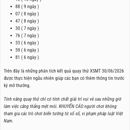
88 ( 9 ngày )
07 ( 8 ngày )
47 ( 8 ngày )
30 ( 7 ngày )
76 ( 7 ngày )
33 ( 6 ngày )
59 ( 6 ngày )
81 ( 6 ngày )
Trên đây là những phân tích kết quả quay thử XSMT 30/06/2026
được thực hiện ngẫu nhiên giúp các bạn có thêm thông tin trước
kỳ mở thưởng.
Tính năng quay thử chỉ có tính chất giải trí vui vẻ sau những giờ
làm việc căng thẳng mệt mỏi. KHUYẾN CÁO người chơi không
tham gia các trò chơi biến tướng từ xổ số, vi phạm pháp luật Việt
Nam.