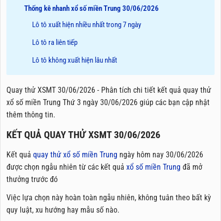
Thống kê nhanh xổ số miền Trung 30/06/2026
Lô tô xuất hiện nhiều nhất trong 7 ngày
Lô tô ra liên tiếp
Lô tô không xuất hiện lâu nhất
Quay thử XSMT 30/06/2026 - Phân tích chi tiết kết quả quay thử
xổ số miền Trung Thứ 3 ngày 30/06/2026 giúp các bạn cập nhật
thêm thông tin.
KẾT QUẢ QUAY THỬ XSMT 30/06/2026
Kết quả
quay thử xổ số miền Trung
ngày hôm nay 30/06/2026
được chọn ngẫu nhiên từ các kết quả
xổ số miền Trung
đã mở
thưởng trước đó
Việc lựa chọn này hoàn toàn ngẫu nhiên, không tuân theo bất kỳ
quy luật, xu hướng hay mẫu số nào.