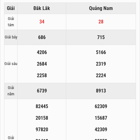
Giải
Đắk Lắk
Quảng Nam
Giải
34
28
tám
686
715
Giải bảy
4206
5166
2684
2319
Giải sáu
2258
2224
Giải
6739
8913
năm
82445
62309
20158
15687
97820
42309
Giải