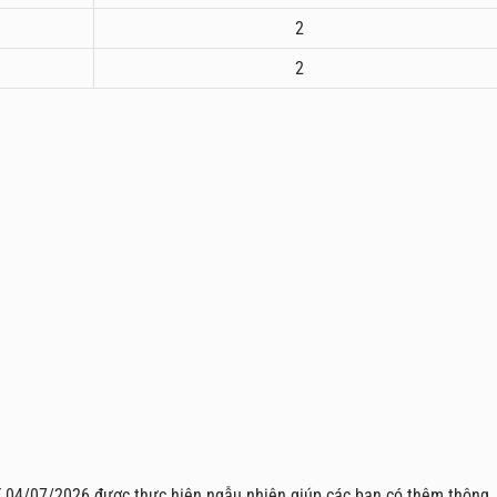
2
2
T 04/07/2026 được thực hiện ngẫu nhiên giúp các bạn có thêm thông