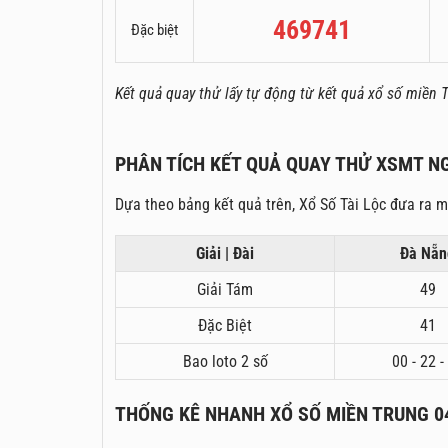
469741
Đặc biệt
Kết quả quay thử lấy tự động từ kết quả xổ số miề
PHÂN TÍCH KẾT QUẢ QUAY THỬ XSMT NG
Dựa theo bảng kết quả trên, Xổ Số Tài Lộc đưa ra 
Giải | Đài
Đà Nẵn
Giải Tám
49
Đặc Biệt
41
Bao loto 2 số
00 - 22 -
THỐNG KÊ NHANH XỔ SỐ MIỀN TRUNG 0