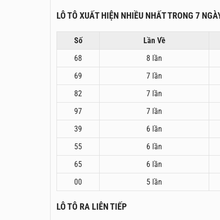
LÔ TÔ XUẤT HIỆN NHIỀU NHẤT TRONG 7 NGÀ
Số
Lần Về
68
8 lần
69
7 lần
82
7 lần
97
7 lần
39
6 lần
55
6 lần
65
6 lần
00
5 lần
LÔ TÔ RA LIÊN TIẾP