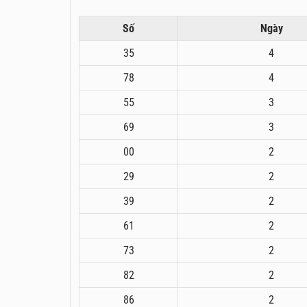
Số
Ngày
35
4
78
4
55
3
69
3
00
2
29
2
39
2
61
2
73
2
82
2
86
2