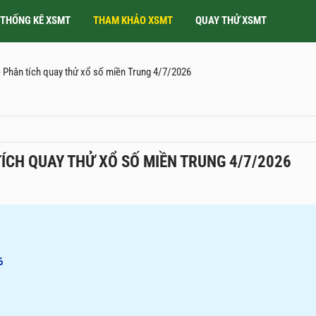
THỐNG KÊ XSMT
THAM KHẢO XSMT
QUAY THỬ XSMT
 Phân tích quay thử xổ số miền Trung 4/7/2026
TÍCH QUAY THỬ XỔ SỐ MIỀN TRUNG 4/7/2026
6