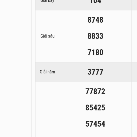
104
Giải bảy
8748
8833
Giải sáu
7180
3777
Giải năm
77872
85425
57454