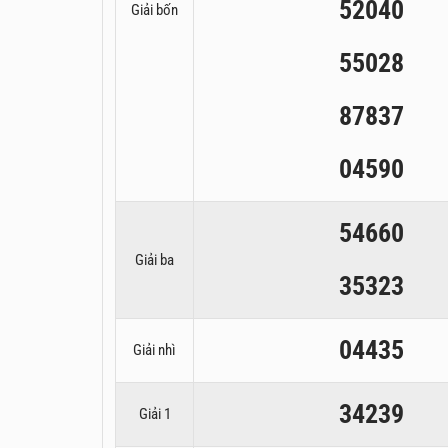
52040
Giải bốn
55028
87837
04590
54660
Giải ba
35323
04435
Giải nhì
34239
Giải 1