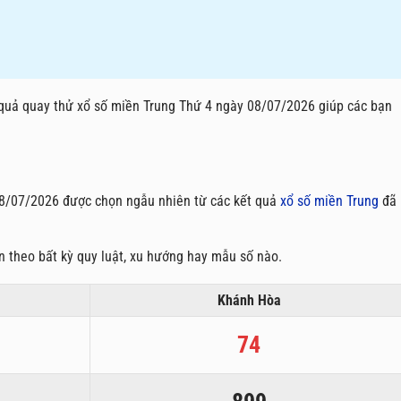
 quả quay thử xổ số miền Trung Thứ 4 ngày 08/07/2026 giúp các bạn
/07/2026 được chọn ngẫu nhiên từ các kết quả
xổ số miền Trung
đã
n theo bất kỳ quy luật, xu hướng hay mẫu số nào.
Khánh Hòa
74