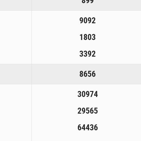
899
9092
1803
3392
8656
30974
29565
64436