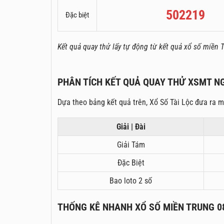
502219
Đặc biệt
Kết quả quay thử lấy tự động từ kết quả xổ số miề
PHÂN TÍCH KẾT QUẢ QUAY THỬ XSMT NG
Dựa theo bảng kết quả trên, Xổ Số Tài Lộc đưa ra 
Giải | Đài
Giải Tám
Đặc Biệt
Bao loto 2 số
THỐNG KÊ NHANH XỔ SỐ MIỀN TRUNG 0