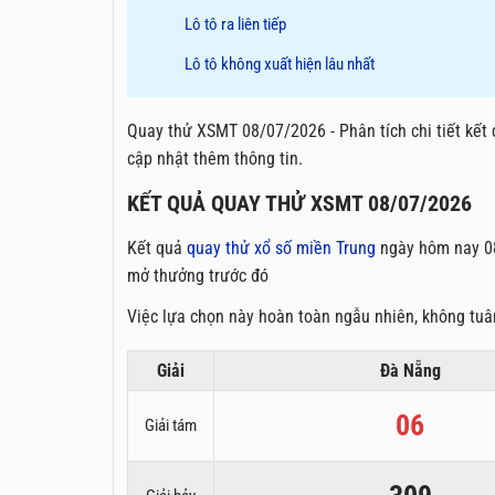
Lô tô ra liên tiếp
Lô tô không xuất hiện lâu nhất
Quay thử XSMT 08/07/2026 - Phân tích chi tiết kết
cập nhật thêm thông tin.
KẾT QUẢ QUAY THỬ XSMT 08/07/2026
Kết quả
quay thử xổ số miền Trung
ngày hôm nay 08
mở thưởng trước đó
Việc lựa chọn này hoàn toàn ngẫu nhiên, không tuâ
Giải
Đà Nẵng
06
Giải tám