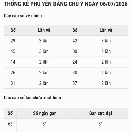
THỐNG KÊ PHÚ YÊN ĐÁNG CHÚ Ý NGÀY 06/07/2026
Các cặp số về nhiều
Số
Lần về
Số
Lần về
29
3 lần
42
3 lần
45
3 lần
00
2 lần
14
2 lần
24
2 lần
26
2 lần
30
2 lần
31
2 lần
37
2 lần
Các cặp số lâu chưa xuất hiện
Số
Số ngày gan
Gan cực đại
66
31
31