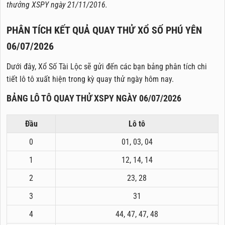
thưởng XSPY ngày 21/11/2016.
PHÂN TÍCH KẾT QUẢ QUAY THỬ XỔ SỐ PHÚ YÊN
06/07/2026
Dưới đây, Xổ Số Tài Lộc sẽ gửi đến các bạn bảng phân tích chi
tiết lô tô xuất hiện trong kỳ quay thử ngày hôm nay.
BẢNG LÔ TÔ QUAY THỬ XSPY NGÀY 06/07/2026
Đầu
Lô tô
0
01, 03, 04
1
12, 14, 14
2
23, 28
3
31
4
44, 47, 47, 48