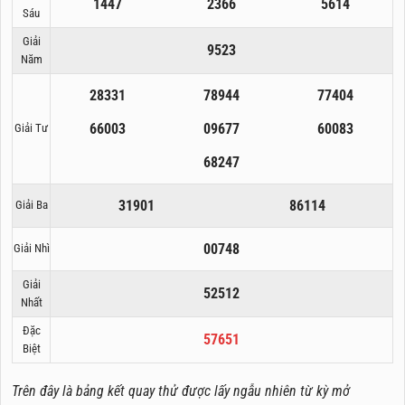
1447
2366
5614
Sáu
Giải
9523
Năm
28331
78944
77404
66003
09677
60083
Giải Tư
68247
31901
86114
Giải Ba
00748
Giải Nhì
Giải
52512
Nhất
Đặc
57651
Biệt
Trên đây là bảng kết quay thử được lấy ngẫu nhiên từ kỳ mở