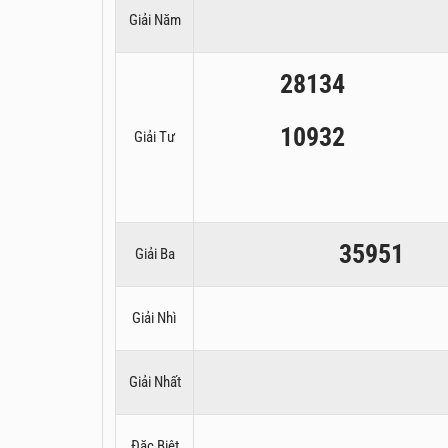
Giải Năm
28134
10932
Giải Tư
35951
Giải Ba
Giải Nhì
Giải Nhất
Đặc Biệt