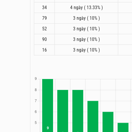
34
4 ngày ( 13.33% )
79
3 ngày ( 10% )
52
3 ngày ( 10% )
90
3 ngày ( 10% )
16
3 ngày ( 10% )