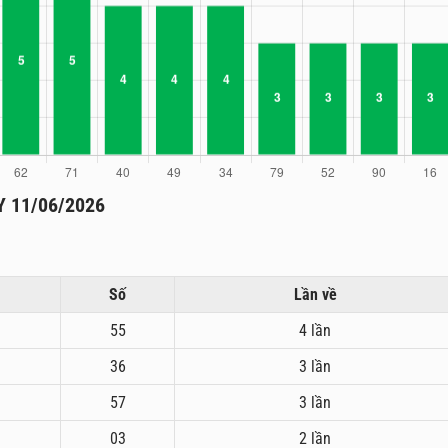
 11/06/2026
Số
Lần về
55
4 lần
36
3 lần
57
3 lần
03
2 lần