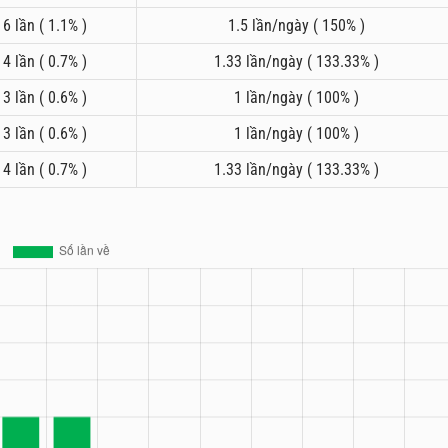
6 lần ( 1.1% )
1.5 lần/ngày ( 150% )
4 lần ( 0.7% )
1.33 lần/ngày ( 133.33% )
3 lần ( 0.6% )
1 lần/ngày ( 100% )
3 lần ( 0.6% )
1 lần/ngày ( 100% )
4 lần ( 0.7% )
1.33 lần/ngày ( 133.33% )