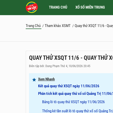
TRANG CHỦ
XỔ SỐ MIỀN TRUNG
Trang Chủ
Tham khảo XSMT
Quay thử XSQT 11/6 - Qua
/
/
QUAY THỬ XSQT 11/6 - QUAY THỬ X
Biên tập bởi: Dung Phạm Thứ 4, 10/06/2026 20:45
Xem Nhanh
Kết quả quay thử XSQT ngày 11/06/2026
Phân tích kết quả quay thử xổ số Quảng Trị 11/06
Bảng lô tô quay thử XSQT ngày 11/06/2026
Thống kê tần suất lô tô quay thử xổ số Quảng Tr