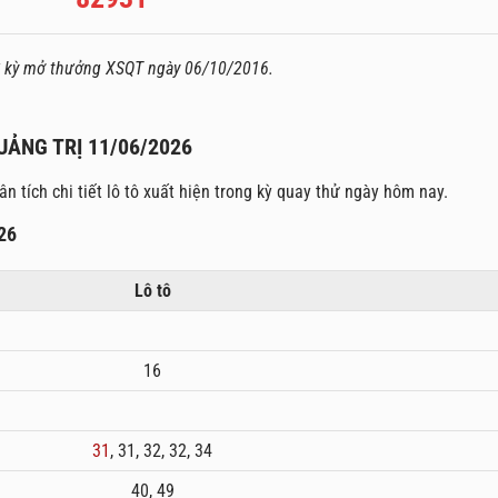
từ kỳ mở thưởng XSQT ngày 06/10/2016.
UẢNG TRỊ 11/06/2026
n tích chi tiết lô tô xuất hiện trong kỳ quay thử ngày hôm nay.
26
Lô tô
16
31
, 31, 32, 32, 34
40, 49