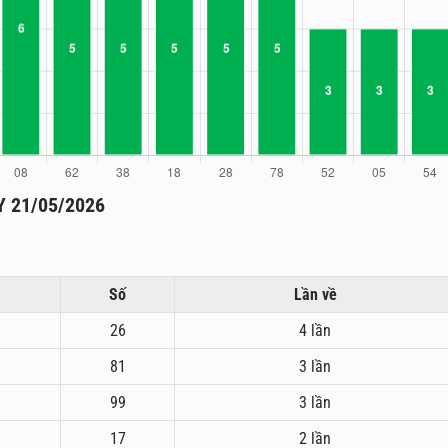
 21/05/2026
Số
Lần về
26
4 lần
81
3 lần
99
3 lần
17
2 lần