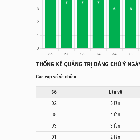
THỐNG KÊ QUẢNG TRỊ ĐÁNG CHÚ Ý NGÀY
Các cặp số về nhiều
Số
Lần về
02
5 lần
38
4 lần
93
3 lần
01
2 lần