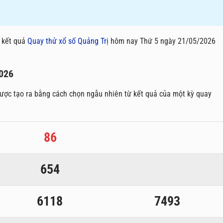
 kết quả
Quay thử xổ số Quảng Trị
hôm nay Thứ 5 ngày 21/05/2026
026
được tạo ra bằng cách chọn ngẫu nhiên từ kết quả của một kỳ quay
86
654
6118
7493