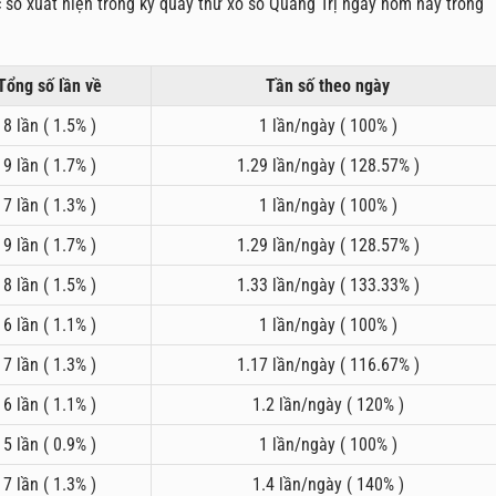
c số xuất hiện trong kỳ quay thử xổ số Quảng Trị ngày hôm nay trong
Tổng số lần về
Tần số theo ngày
8 lần ( 1.5% )
1 lần/ngày ( 100% )
9 lần ( 1.7% )
1.29 lần/ngày ( 128.57% )
7 lần ( 1.3% )
1 lần/ngày ( 100% )
9 lần ( 1.7% )
1.29 lần/ngày ( 128.57% )
8 lần ( 1.5% )
1.33 lần/ngày ( 133.33% )
6 lần ( 1.1% )
1 lần/ngày ( 100% )
7 lần ( 1.3% )
1.17 lần/ngày ( 116.67% )
6 lần ( 1.1% )
1.2 lần/ngày ( 120% )
5 lần ( 0.9% )
1 lần/ngày ( 100% )
7 lần ( 1.3% )
1.4 lần/ngày ( 140% )