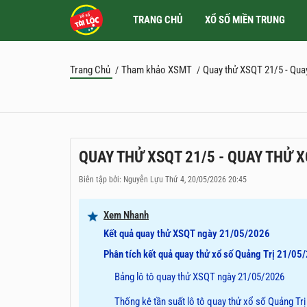
TRANG CHỦ
XỔ SỐ MIỀN TRUNG
Trang Chủ
Tham khảo XSMT
Quay thử XSQT 21/5 - Qua
/
/
QUAY THỬ XSQT 21/5 - QUAY THỬ X
Biên tập bởi: Nguyễn Lựu Thứ 4, 20/05/2026 20:45
Xem Nhanh
Kết quả quay thử XSQT ngày 21/05/2026
Phân tích kết quả quay thử xổ số Quảng Trị 21/05
Bảng lô tô quay thử XSQT ngày 21/05/2026
Thống kê tần suất lô tô quay thử xổ số Quảng Tr