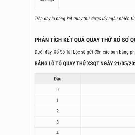
Trên đây là bảng kết quay thử được lấy ngẫu nhiên 
PHÂN TÍCH KẾT QUẢ QUAY THỬ XỔ SỐ Q
Dưới đây, Xổ Số Tài Lộc sẽ gửi đến các bạn bảng phâ
BẢNG LÔ TÔ QUAY THỬ XSQT NGÀY 21/05/20
Đầu
0
1
2
3
4