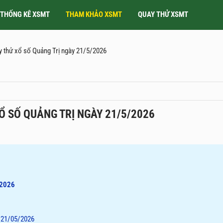
THỐNG KÊ XSMT
THAM KHẢO XSMT
QUAY THỬ XSMT
y thử xổ số Quảng Trị ngày 21/5/2026
Ổ SỐ QUẢNG TRỊ NGÀY 21/5/2026
/2026
ị 21/05/2026