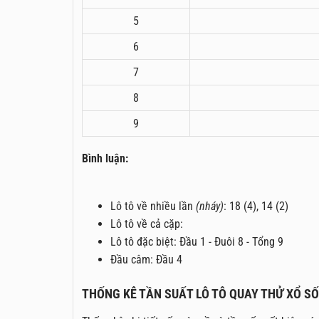
5
6
7
8
9
Bình luận:
Lô tô về nhiều lần
(nháy)
: 18 (4), 14 (2)
Lô tô về cả cặp:
Lô tô đặc biệt: Đầu 1 - Đuôi 8 - Tổng 9
Đầu câm: Đầu 4
THỐNG KÊ TẦN SUẤT LÔ TÔ QUAY THỬ XỔ SỐ