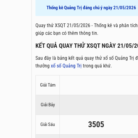
Thống kê Quảng Trị đáng chú ý ngày 21/05/2026
Quay thử XSQT 21/05/2026 - Thống kê và phân tích
giúp các bạn có thêm thông tin.
KẾT QUẢ QUAY THỬ XSQT NGÀY 21/05/2
Sau đây là bảng kết quả quay thử xổ số Quảng Trị 
thưởng
xổ số Quảng Trị
trong quá khứ.
Giải Tám
Giải Bảy
3505
Giải Sáu