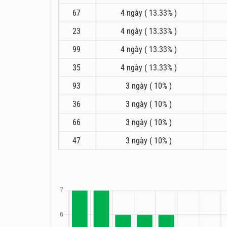
67
4 ngày ( 13.33% )
23
4 ngày ( 13.33% )
99
4 ngày ( 13.33% )
35
4 ngày ( 13.33% )
93
3 ngày ( 10% )
36
3 ngày ( 10% )
66
3 ngày ( 10% )
47
3 ngày ( 10% )