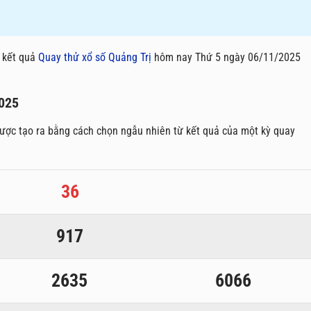
 kết quả
Quay thử xổ số Quảng Trị
hôm nay Thứ 5 ngày 06/11/2025
025
được tạo ra bằng cách chọn ngẫu nhiên từ kết quả của một kỳ quay
36
917
2635
6066