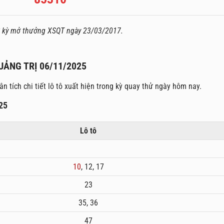
từ kỳ mở thưởng XSQT ngày 23/03/2017.
UẢNG TRỊ 06/11/2025
n tích chi tiết lô tô xuất hiện trong kỳ quay thử ngày hôm nay.
25
Lô tô
10
, 12, 17
23
35, 36
47