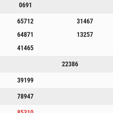
0691
65712
31467
64871
13257
41465
22386
39199
78947
85310