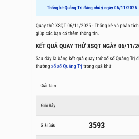
Thống kê Quảng Trị đáng chú ý ngày 06/11/2025
Quay thử XSQT 06/11/2025 - Thống kê và phân tích
giúp các bạn có thêm thông tin.
KẾT QUẢ QUAY THỬ XSQT NGÀY 06/11/2
Sau đây là bảng kết quả quay thử xổ số Quảng Trị 
thưởng
xổ số Quảng Trị
trong quá khứ.
Giải Tám
Giải Bảy
3593
Giải Sáu