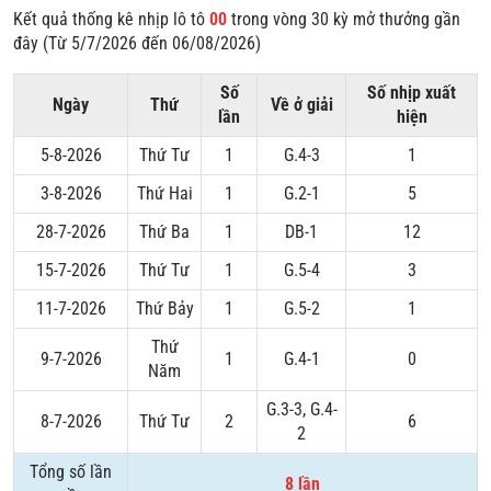
Kết quả thống kê nhịp lô tô
00
trong vòng 30 kỳ mở thưởng gần
đây (Từ 5/7/2026 đến 06/08/2026)
Số
Số nhịp xuất
Ngày
Thứ
Về ở giải
lần
hiện
5-8-2026
Thứ Tư
1
G.4-3
1
3-8-2026
Thứ Hai
1
G.2-1
5
28-7-2026
Thứ Ba
1
DB-1
12
15-7-2026
Thứ Tư
1
G.5-4
3
11-7-2026
Thứ Bảy
1
G.5-2
1
Thứ
9-7-2026
1
G.4-1
0
Năm
G.3-3, G.4-
8-7-2026
Thứ Tư
2
6
2
Tổng số lần
8 lần