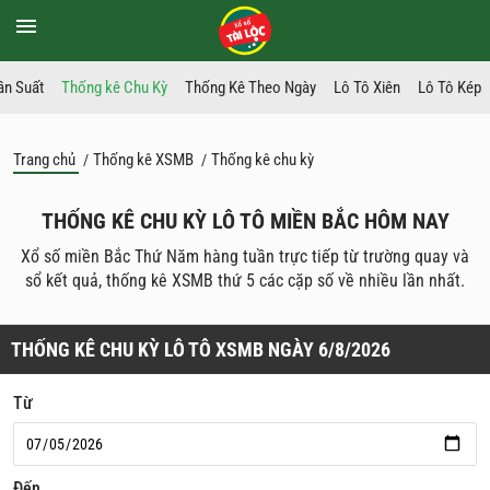
ần Suất
Thống kê Chu Kỳ
Thống Kê Theo Ngày
Lô Tô Xiên
Lô Tô Kép
Trang chủ
Thống kê XSMB
Thống kê chu kỳ
/
/
THỐNG KÊ CHU KỲ LÔ TÔ MIỀN BẮC HÔM NAY
Xổ số miền Bắc Thứ Năm hàng tuần trực tiếp từ trường quay và
sổ kết quả, thống kê XSMB thứ 5 các cặp số về nhiều lần nhất.
THỐNG KÊ CHU KỲ LÔ TÔ XSMB NGÀY 6/8/2026
Từ
Đến