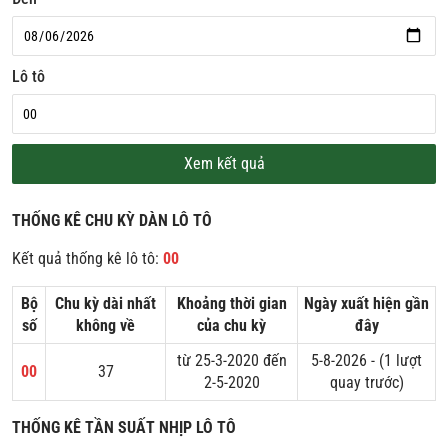
Lô tô
Xem kết quả
THỐNG KÊ CHU KỲ DÀN LÔ TÔ
Kết quả thống kê lô tô:
00
Bộ
Chu kỳ dài nhất
Khoảng thời gian
Ngày xuất hiện gần
số
không về
của chu kỳ
đây
từ 25-3-2020 đến
5-8-2026 - (1 lượt
00
37
2-5-2020
quay trước)
THỐNG KÊ TẦN SUẤT NHỊP LÔ TÔ