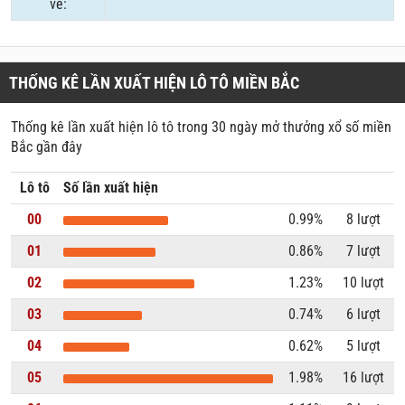
về:
THỐNG KÊ LẦN XUẤT HIỆN LÔ TÔ MIỀN BẮC
Thống kê lần xuất hiện lô tô trong 30 ngày mở thưởng xổ số miền
Bắc gần đây
Lô tô
Số lần xuất hiện
00
0.99%
8 lượt
01
0.86%
7 lượt
02
1.23%
10 lượt
03
0.74%
6 lượt
04
0.62%
5 lượt
05
1.98%
16 lượt