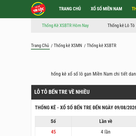
TRANG CHỦ
XỔ SỐ MIỀN NAM
T
Thống Kê XSBTR Hôm Nay
Thống kê Lô Tô
Trang Chủ
Thống kê XSMN
Thống kê XSBTR
/
/
hống kê xổ số lô gan Miền Nam chi tiết dan
LÔ TÔ BẾN TRE VỀ NHIỀU
THỐNG KÊ - XỔ SỐ BẾN TRE ĐẾN NGÀY 09/08/202
Số
Lần về
45
4 lần