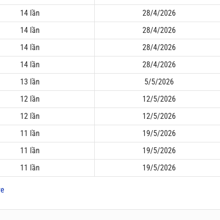
14 lần
28/4/2026
14 lần
28/4/2026
14 lần
28/4/2026
14 lần
28/4/2026
13 lần
5/5/2026
12 lần
12/5/2026
12 lần
12/5/2026
11 lần
19/5/2026
11 lần
19/5/2026
11 lần
19/5/2026
re