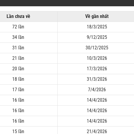
Lần chưa về
Về gần nhất
72 lần
18/3/2025
34 lần
9/12/2025
31 lần
30/12/2025
21 lần
10/3/2026
20 lần
17/3/2026
18 lần
31/3/2026
17 lần
7/4/2026
16 lần
14/4/2026
16 lần
14/4/2026
16 lần
14/4/2026
15 lần
21/4/2026