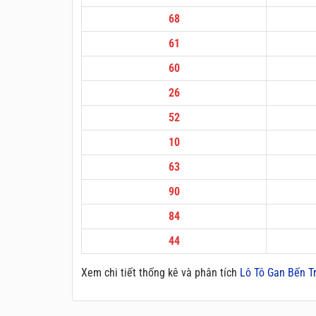
68
61
60
26
52
10
63
90
84
44
Xem chi tiết thống kê và phân tích
Lô Tô Gan Bến T