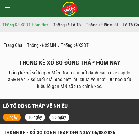
Thống Kê XSDT Hôm Nay
Thống kê Lô Tô
Thống kế tần suất
Lô Tô G
Trang Chủ
Thống kê XSMN
Thống kê XSDT
/
/
THỐNG KÊ XỔ SỐ ĐỒNG THÁP HÔM NAY
hống kê xổ số lô gan Miền Nam chi tiết danh sách các cặp lô
XSMN và 2 số cuối giải đặc biệt lâu chưa về nhất. Dự báo dấu
hiệu lô gan MN sắp ra chính xác.
LÔ TÔ ĐỒNG THÁP VỀ NHIỀU
5 ngày
10 ngày
30 ngày
THỐNG KÊ - XỔ SỐ ĐỒNG THÁP ĐẾN NGÀY 06/08/2026