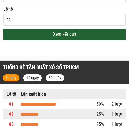
Lô tô
Xem kết quả
THỐNG KÊ TẦN SUẤT XỔ SỐ TPHCM
5 ngày
10 ngày
30 ngày
Lô tô
Lần xuất hiện
01
50%
2 lượt
03
25%
1 lượt
05
25%
1 lượt