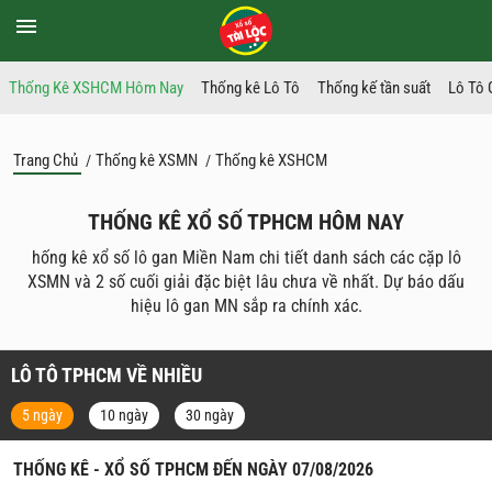
Thống Kê XSHCM Hôm Nay
Thống kê Lô Tô
Thống kế tần suất
Lô Tô
Trang Chủ
Thống kê XSMN
Thống kê XSHCM
/
/
THỐNG KÊ XỔ SỐ TPHCM HÔM NAY
hống kê xổ số lô gan Miền Nam chi tiết danh sách các cặp lô
XSMN và 2 số cuối giải đặc biệt lâu chưa về nhất. Dự báo dấu
hiệu lô gan MN sắp ra chính xác.
LÔ TÔ TPHCM VỀ NHIỀU
5 ngày
10 ngày
30 ngày
THỐNG KÊ - XỔ SỐ TPHCM ĐẾN NGÀY 07/08/2026