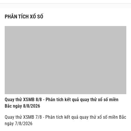
Cách tìm lô gan miền Bắc:
Theo dõi kết quả xổ số gần đây.
PHÂN TÍCH XỔ SỐ
Sử dụng phần mềm thống kê lô gan.
Tham khảo ý kiến chuyên gia.
Tìm ra lô gan có thể giúp người chơi đưa ra quyết định sáng
suốt hơn, nhưng cần nhớ rằng đây chỉ là một yếu tố phân tích,
không nên quá phụ thuộc mà bỏ qua các yếu tố khác.
Quay thử XSMB 8/8 - Phân tích kết quả quay thử xổ số miền
Bắc ngày 8/8/2026
Quay thử XSMB 7/8 - Phân tích kết quả quay thử xổ số miền Bắc
ngày 7/8/2026