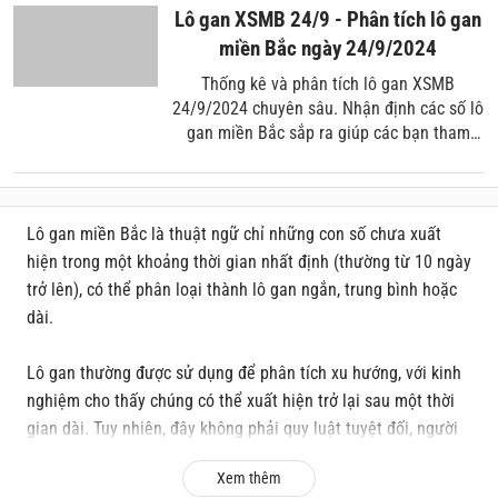
Lô gan XSMB 24/9 - Phân tích lô gan
miền Bắc ngày 24/9/2024
Thống kê và phân tích lô gan XSMB
24/9/2024 chuyên sâu. Nhận định các số lô
gan miền Bắc sắp ra giúp các bạn tham
khảo.
Lô gan miền Bắc là thuật ngữ chỉ những con số chưa xuất
hiện trong một khoảng thời gian nhất định (thường từ 10 ngày
trở lên), có thể phân loại thành lô gan ngắn, trung bình hoặc
dài.
Lô gan thường được sử dụng để phân tích xu hướng, với kinh
nghiệm cho thấy chúng có thể xuất hiện trở lại sau một thời
gian dài. Tuy nhiên, đây không phải quy luật tuyệt đối, người
chơi cần cân nhắc kỹ trước khi quyết định.
Xem thêm