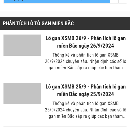
PHÂN TÍCH LÔ TÔ GAN MIỀN BẮC
Lô gan XSMB 26/9 - Phân tích lô gan
miền Bắc ngày 26/9/2024
Thống kê và phân tích lô gan XSMB
26/9/2024 chuyên sâu. Nhận định các số lô
gan miền Bắc sắp ra giúp các bạn tham
khảo.
Lô gan XSMB 25/9 - Phân tích lô gan
miền Bắc ngày 25/9/2024
Thống kê và phân tích lô gan XSMB
25/9/2024 chuyên sâu. Nhận định các số lô
gan miền Bắc sắp ra giúp các bạn tham
khảo.