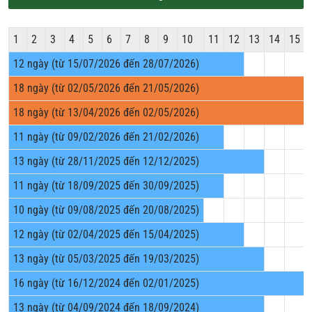
1
2
3
4
5
6
7
8
9
10
11
12
13
14
15
12
ngày (từ 15/07/2026 đến 28/07/2026)
18
ngày (từ 02/05/2026 đến 21/05/2026)
18
ngày (từ 13/04/2026 đến 02/05/2026)
11
ngày (từ 09/02/2026 đến 21/02/2026)
13
ngày (từ 28/11/2025 đến 12/12/2025)
11
ngày (từ 18/09/2025 đến 30/09/2025)
10
ngày (từ 09/08/2025 đến 20/08/2025)
12
ngày (từ 02/04/2025 đến 15/04/2025)
13
ngày (từ 05/03/2025 đến 19/03/2025)
16
ngày (từ 16/12/2024 đến 02/01/2025)
13
ngày (từ 04/09/2024 đến 18/09/2024)