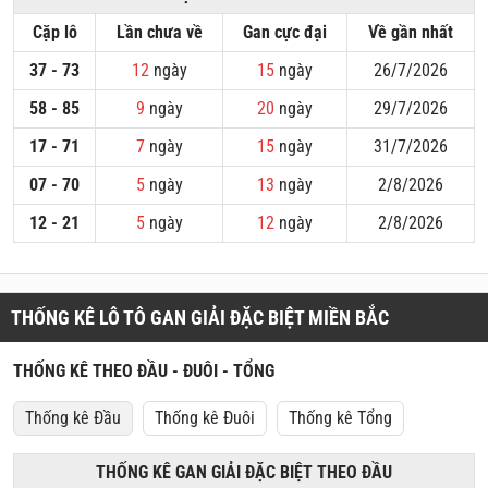
Cặp lô
Lần chưa về
Gan cực đại
Về gần nhất
37 - 73
12
ngày
15
ngày
26/7/2026
58 - 85
9
ngày
20
ngày
29/7/2026
17 - 71
7
ngày
15
ngày
31/7/2026
07 - 70
5
ngày
13
ngày
2/8/2026
12 - 21
5
ngày
12
ngày
2/8/2026
THỐNG KÊ LÔ TÔ GAN GIẢI ĐẶC BIỆT MIỀN BẮC
THỐNG KÊ THEO ĐẦU - ĐUÔI - TỔNG
Thống kê Đầu
Thống kê Đuôi
Thống kê Tổng
THỐNG KÊ GAN GIẢI ĐẶC BIỆT THEO ĐẦU