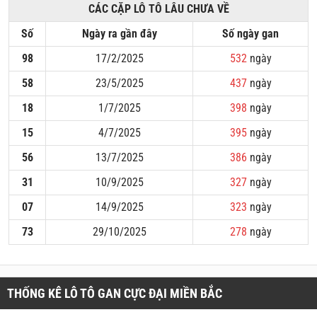
CÁC CẶP LÔ TÔ LÂU CHƯA VỀ
Số
Ngày ra gần đây
Số ngày gan
98
17/2/2025
532
ngày
58
23/5/2025
437
ngày
18
1/7/2025
398
ngày
15
4/7/2025
395
ngày
56
13/7/2025
386
ngày
31
10/9/2025
327
ngày
07
14/9/2025
323
ngày
73
29/10/2025
278
ngày
THỐNG KÊ LÔ TÔ GAN CỰC ĐẠI MIỀN BẮC