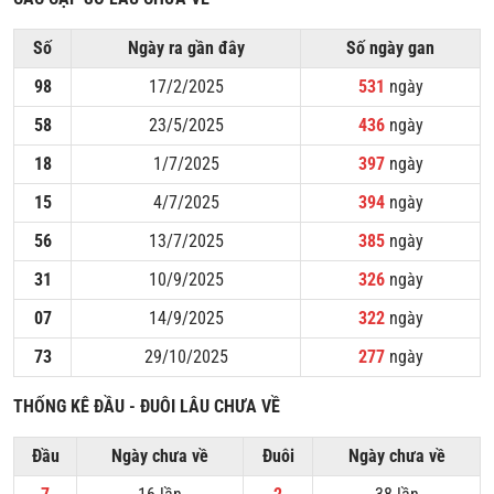
Số
Ngày ra gần đây
Số ngày gan
98
17/2/2025
531
ngày
58
23/5/2025
436
ngày
18
1/7/2025
397
ngày
15
4/7/2025
394
ngày
56
13/7/2025
385
ngày
31
10/9/2025
326
ngày
07
14/9/2025
322
ngày
73
29/10/2025
277
ngày
THỐNG KÊ ĐẦU - ĐUÔI LÂU CHƯA VỀ
Đầu
Ngày chưa về
Đuôi
Ngày chưa về