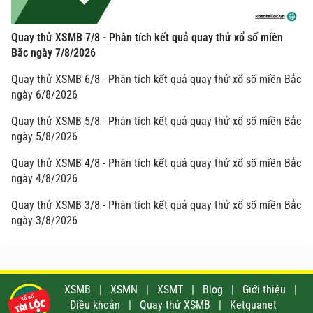
Quay thử XSMB 7/8 - Phân tích kết quả quay thử xổ số miền
Bắc ngày 7/8/2026
Quay thử XSMB 6/8 - Phân tích kết quả quay thử xổ số miền Bắc
ngày 6/8/2026
Quay thử XSMB 5/8 - Phân tích kết quả quay thử xổ số miền Bắc
ngày 5/8/2026
Quay thử XSMB 4/8 - Phân tích kết quả quay thử xổ số miền Bắc
ngày 4/8/2026
Quay thử XSMB 3/8 - Phân tích kết quả quay thử xổ số miền Bắc
ngày 3/8/2026
XSMB
|
XSMN
|
XSMT
|
Blog
|
Giới thiệu
|
Điều khoản
|
Quay thử XSMB
|
Ketquanet