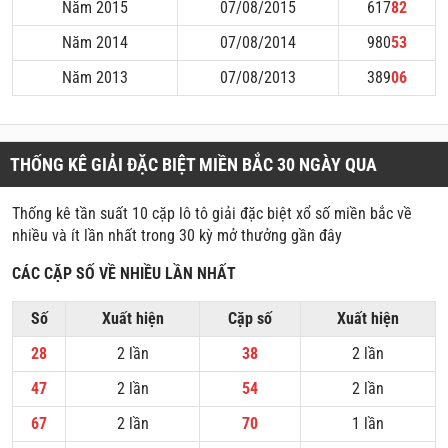
Năm 2015
07/08/2015
617
82
Năm 2014
07/08/2014
980
53
Năm 2013
07/08/2013
389
06
THỐNG KÊ GIẢI ĐẶC BIỆT MIỀN BẮC 30 NGÀY QUA
Thống kê tần suất 10 cặp lô tô giải đặc biệt xổ số miền bắc về
nhiều và ít lần nhất trong 30 kỳ mở thưởng gần đây
CÁC CẶP SỐ VỀ NHIỀU LẦN NHẤT
Số
Xuất hiện
Cặp số
Xuất hiện
28
2 lần
38
2 lần
47
2 lần
54
2 lần
67
2 lần
70
1 lần