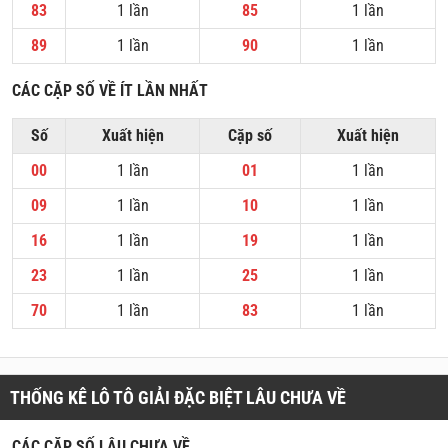
83
1 lần
85
1 lần
89
1 lần
90
1 lần
CÁC CẶP SỐ VỀ ÍT LẦN NHẤT
Số
Xuất hiện
Cặp số
Xuất hiện
00
1 lần
01
1 lần
09
1 lần
10
1 lần
16
1 lần
19
1 lần
23
1 lần
25
1 lần
70
1 lần
83
1 lần
THỐNG KÊ LÔ TÔ GIẢI ĐẶC BIỆT LÂU CHƯA VỀ
CÁC CẶP SỐ LÂU CHƯA VỀ