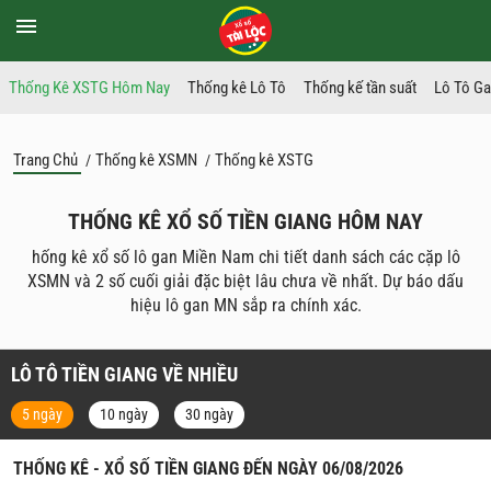
Thống Kê XSTG Hôm Nay
Thống kê Lô Tô
Thống kế tần suất
Lô Tô G
Trang Chủ
Thống kê XSMN
Thống kê XSTG
/
/
THỐNG KÊ XỔ SỐ TIỀN GIANG HÔM NAY
hống kê xổ số lô gan Miền Nam chi tiết danh sách các cặp lô
XSMN và 2 số cuối giải đặc biệt lâu chưa về nhất. Dự báo dấu
hiệu lô gan MN sắp ra chính xác.
LÔ TÔ TIỀN GIANG VỀ NHIỀU
5 ngày
10 ngày
30 ngày
THỐNG KÊ - XỔ SỐ TIỀN GIANG ĐẾN NGÀY 06/08/2026