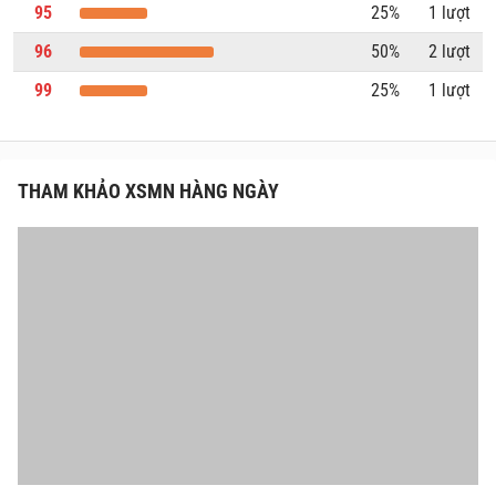
95
25%
1 lượt
96
50%
2 lượt
99
25%
1 lượt
THAM KHẢO XSMN HÀNG NGÀY