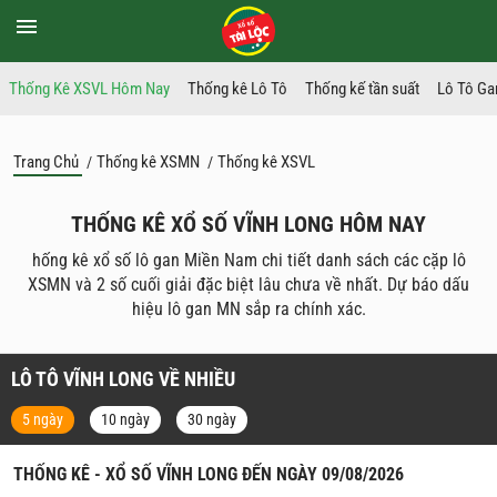
Thống Kê XSVL Hôm Nay
Thống kê Lô Tô
Thống kế tần suất
Lô Tô Ga
Trang Chủ
Thống kê XSMN
Thống kê XSVL
/
/
THỐNG KÊ XỔ SỐ VĨNH LONG HÔM NAY
hống kê xổ số lô gan Miền Nam chi tiết danh sách các cặp lô
XSMN và 2 số cuối giải đặc biệt lâu chưa về nhất. Dự báo dấu
hiệu lô gan MN sắp ra chính xác.
LÔ TÔ VĨNH LONG VỀ NHIỀU
5 ngày
10 ngày
30 ngày
THỐNG KÊ - XỔ SỐ VĨNH LONG ĐẾN NGÀY 09/08/2026