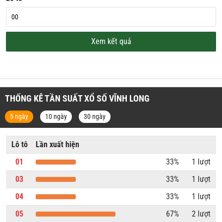
Xem kết quả
THỐNG KÊ TẦN SUẤT XỔ SỐ VĨNH LONG
5 ngày
10 ngày
30 ngày
Lô tô
Lần xuất hiện
01
33%
1 lượt
03
33%
1 lượt
04
33%
1 lượt
05
67%
2 lượt