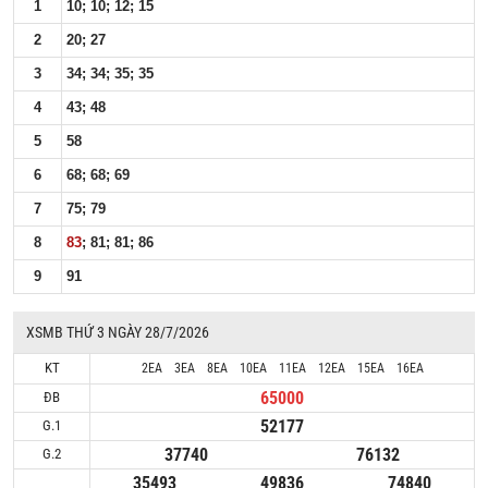
1
10; 10; 12; 15
2
20; 27
3
34; 34; 35; 35
4
43; 48
5
58
6
68; 68; 69
7
75; 79
8
83
; 81; 81; 86
9
91
XSMB THỨ 3 NGÀY 28/7/2026
KT
2EA
3EA
8EA
10EA
11EA
12EA
15EA
16EA
65000
ĐB
52177
G.1
37740
76132
G.2
35493
49836
74840