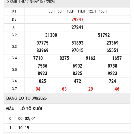
XSMB THỨ 2 NGÀY 3/8/2026
KT
3EH
6EH
10EH
11EH
12EH
15EH
79247
ĐB
27241
G.1
31300
51792
G.2
07775
51893
23369
G.3
83969
97015
65551
7710
8275
9162
1657
G.4
7586
6902
0788
G.5
8923
8325
9223
025
472
724
G.6
04
63
29
46
G.7
BẢNG LÔ TÔ 3/8/2026
ĐẦU
LÔ TÔ ĐUÔI
0
00; 02; 04
1
10; 15