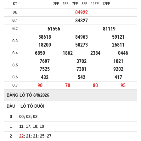
KT
2EP
5EP
7EP
8EP
11EP
12EP
04922
ĐB
34327
G.1
61556
81119
G.2
58618
84963
59121
G.3
18200
50273
26811
6850
1862
2384
0446
G.4
7697
3702
1021
G.5
7525
7381
9202
432
542
417
G.6
90
78
80
95
G.7
BẢNG LÔ TÔ 8/8/2026
ĐẦU
LÔ TÔ ĐUÔI
0
00; 02; 02
1
11; 17; 18; 19
2
22
; 21; 21; 25; 27