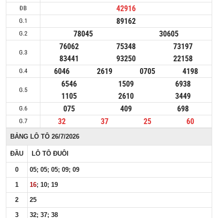
42916
ĐB
89162
G.1
78045
30605
G.2
76062
75348
73197
G.3
83441
93250
22158
6046
2619
0705
4198
G.4
6546
1509
6938
G.5
1105
2610
3449
075
409
698
G.6
32
37
25
60
G.7
BẢNG LÔ TÔ 26/7/2026
ĐẦU
LÔ TÔ ĐUÔI
0
05; 05; 05; 09; 09
1
16
; 10; 19
2
25
3
32; 37; 38