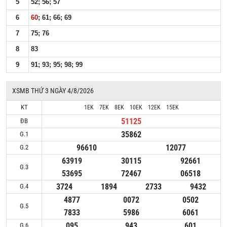
5
52; 56; 57
6
60
; 61; 66; 69
7
75; 76
8
83
9
91; 93; 95; 98; 99
XSMB THỨ 3 NGÀY 4/8/2026
KT
1EK
7EK
8EK
10EK
12EK
15EK
51125
ĐB
35862
G.1
96610
12077
G.2
63919
30115
92661
G.3
53695
72467
06518
3724
1894
2733
9432
G.4
4877
0072
0502
G.5
7833
5986
6061
095
943
601
G.6