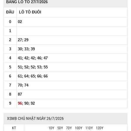
BẢNG LÔ TÔ 27/7/2026
ĐẦU
LÔ TÔ ĐUÔI
0
02
1
2
27; 29
3
30; 33; 39
4
41; 42; 42; 46; 47
5
51; 52; 52; 53; 55
6
61; 64; 65; 66; 66
7
70; 74
8
87
9
96
; 90; 92
XSMB CHỦ NHẬT NGÀY 26/7/2026
KT
1DY
5DY
7DY
10DY
11DY
12DY