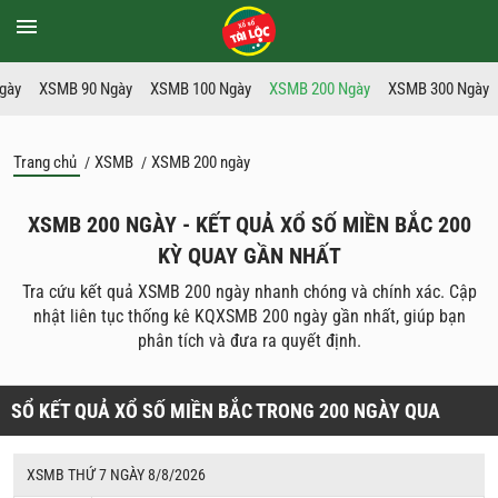
gày
XSMB 90 Ngày
XSMB 100 Ngày
XSMB 200 Ngày
XSMB 300 Ngày
Trang chủ
XSMB
XSMB 200 ngày
/
/
XSMB 200 NGÀY - KẾT QUẢ XỔ SỐ MIỀN BẮC 200
KỲ QUAY GẦN NHẤT
Tra cứu kết quả XSMB 200 ngày nhanh chóng và chính xác. Cập
nhật liên tục thống kê KQXSMB 200 ngày gần nhất, giúp bạn
phân tích và đưa ra quyết định.
SỔ KẾT QUẢ XỔ SỐ MIỀN BẮC TRONG
200
NGÀY QUA
XSMB THỨ 7 NGÀY 8/8/2026