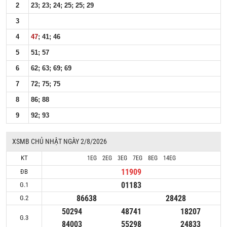
2
23; 23; 24; 25; 25; 29
3
4
47
; 41; 46
5
51; 57
6
62; 63; 69; 69
7
72; 75; 75
8
86; 88
9
92; 93
XSMB CHỦ NHẬT NGÀY 2/8/2026
KT
1EG
2EG
3EG
7EG
8EG
14EG
11909
ĐB
01183
G.1
86638
28428
G.2
50294
48741
18207
G.3
84003
55298
24833