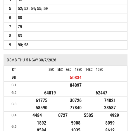
5
52; 52; 54; 55; 59
6
68
7
79
8
83
9
90; 98
XSMB THỨ 5 NGÀY 30/7/2026
KT
2EC
5EC
6EC
13EC
14EC
15EC
50834
ĐB
84097
G.1
64819
62447
G.2
61775
30726
74821
G.3
58590
77840
38587
4484
0727
5505
4929
G.4
1892
5908
8059
G.5
9584
1035
8612