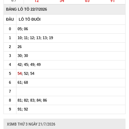
12
54
05
91
G.7
BẢNG LÔ TÔ 22/7/2026
ĐẦU
LÔ TÔ ĐUÔI
0
05; 06
1
10; 11; 12; 13; 13; 19
2
26
3
30; 30
4
42; 45; 49; 49
5
54
; 52; 54
6
61; 68
7
8
81; 82; 83; 84; 86
9
91; 92
XSMB THỨ 3 NGÀY 21/7/2026