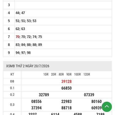
3
4
44; 47
5
51; 51; 53; 53
6
62; 63
7
70
; 70; 72; 74; 75
8
83; 84; 88; 88; 89
9
94; 97; 98
XSMB THỨ 2 NGÀY 20/7/2026
KT
1DR
2DR
8DR
9DR
10DR
12DR
39128
ĐB
66850
G.1
32789
07339
G.2
08556
22983
80160
G.3
37394
88718
60939
3337
6114
4588
7189
G.4