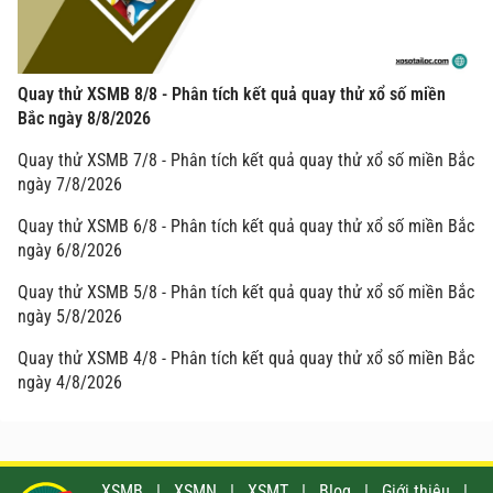
Quay thử XSMB 8/8 - Phân tích kết quả quay thử xổ số miền
Bắc ngày 8/8/2026
Quay thử XSMB 7/8 - Phân tích kết quả quay thử xổ số miền Bắc
ngày 7/8/2026
Quay thử XSMB 6/8 - Phân tích kết quả quay thử xổ số miền Bắc
ngày 6/8/2026
Quay thử XSMB 5/8 - Phân tích kết quả quay thử xổ số miền Bắc
ngày 5/8/2026
Quay thử XSMB 4/8 - Phân tích kết quả quay thử xổ số miền Bắc
ngày 4/8/2026
XSMB
|
XSMN
|
XSMT
|
Blog
|
Giới thiệu
|