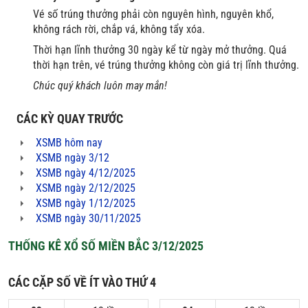
Vé số trúng thưởng phải còn nguyên hình, nguyên khổ,
không rách rời, chắp vá, không tẩy xóa.
Thời hạn lĩnh thưởng 30 ngày kể từ ngày mở thưởng. Quá
thời hạn trên, vé trúng thưởng không còn giá trị lĩnh thưởng.
Chúc quý khách luôn may mắn!
CÁC KỲ QUAY TRƯỚC
XSMB hôm nay
XSMB ngày 3/12
XSMB ngày 4/12/2025
XSMB ngày 2/12/2025
XSMB ngày 1/12/2025
XSMB ngày 30/11/2025
THỐNG KÊ XỔ SỐ MIỀN BẮC 3/12/2025
CÁC CẶP SỐ VỀ ÍT VÀO THỨ 4