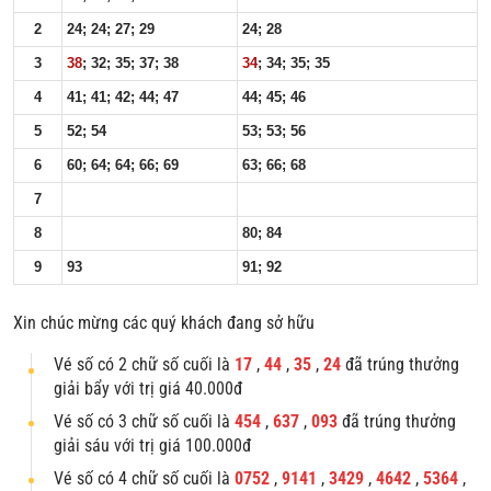
2
24; 24; 27; 29
24; 28
3
38
; 32; 35; 37; 38
34
; 34; 35; 35
4
41; 41; 42; 44; 47
44; 45; 46
5
52; 54
53; 53; 56
6
60; 64; 64; 66; 69
63; 66; 68
7
8
80; 84
9
93
91; 92
Xin chúc mừng các quý khách đang sở hữu
Vé số có 2 chữ số cuối là
17
,
44
,
35
,
24
đã trúng thưởng
giải bẩy với trị giá 40.000đ
Vé số có 3 chữ số cuối là
454
,
637
,
093
đã trúng thưởng
giải sáu với trị giá 100.000đ
Vé số có 4 chữ số cuối là
0752
,
9141
,
3429
,
4642
,
5364
,