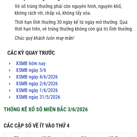
Vé số trúng thưởng phải còn nguyên hình, nguyên khổ,
không rách rời, chắp vá, không tẩy xóa.
Thời hạn lĩnh thưởng 30 ngày kể từ ngày mở thưởng. Quá
thời hạn trên, vé trúng thưởng không còn giá trị lĩnh thưởng.
Chúc quý khách luôn may mắn!
CÁC KỲ QUAY TRƯỚC
XSMB hôm nay
XSMB ngày 3/6
XSMB ngày 4/6/2026
XSMB ngày 2/6/2026
XSMB ngày 1/6/2026
XSMB ngày 31/5/2026
THỐNG KÊ XỔ SỐ MIỀN BẮC 3/6/2026
CÁC CẶP SỐ VỀ ÍT VÀO THỨ 4