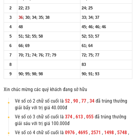
2
22; 23
24; 25
3
36
; 30; 34; 35; 38
33; 34; 37
4
48
45; 46; 46; 46
5
51; 52; 55; 58
52; 53; 57
6
66; 69
61; 64
7
70; 71; 74; 76; 77; 79
72; 75; 77
8
83
9
90; 95; 98; 98
90; 91; 93
Xin chúc mừng các quý khách đang sở hữu
Vé số có 2 chữ số cuối là
52
,
90
,
77
,
34
đã trúng thưởng
giải bẩy với trị giá 40.000đ
Vé số có 3 chữ số cuối là
374
,
613
,
055
đã trúng thưởng
giải sáu với trị giá 100.000đ
Vé số có 4 chữ số cuối là
0976
,
4695
,
2571
,
1498
,
5748
,