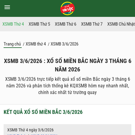
XSMB Thứ 4
XSMB Thứ 5
XSMB Thứ 6
XSMB Thứ 7
XSMB Chủ Nhật
Trang chủ
XSMB thứ 4
XSMB 3/6/2026
/
/
XSMB 3/6/2026 : XỔ SỐ MIỀN BẮC NGÀY 3 THÁNG 6
NĂM 2026
XSMB 3/6/2026 trực tiếp kết quả xổ số miền Bắc ngày 3 tháng 6
năm 2026 và phân tích thống kê KQXSMB hôm nay nhanh nhất,
chính xác nhất từ trường quay
KẾT QUẢ XỔ SỐ MIỀN BẮC 3/6/2026
XSMB Thứ 4 ngày 3/6/2026