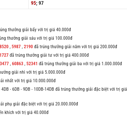
95
; 97
úng thưởng giải bẩy với trị giá 40.000đ
úng thưởng giải sáu với trị giá 100.000đ
8520
,
5987
,
2190
đã trúng thưởng giải năm với trị giá 200.000đ
1727
đã trúng thưởng giải tư với trị giá 400.000đ
3477
,
60863
,
52341
đã trúng thưởng giải ba với trị giá 1.000.000đ
ưởng giải nhì với trị giá 5.000.000đ
ải nhất với trị giá 10.000.000đ
 4DB - 6DB - 9DB - 10DB-14DB đã trúng thưởng giải đặc biệt với trị giá
i phụ giải đặc biệt với trị giá 20.000.000đ
 khích với trị giá 40.000đ