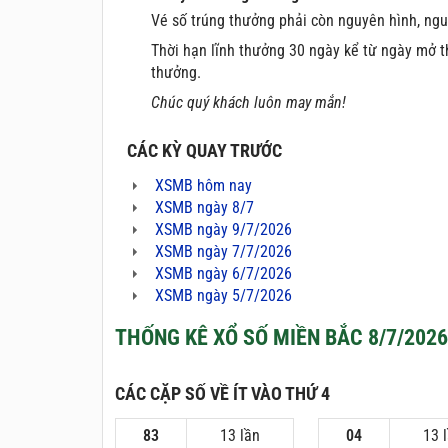
Vé số trúng thưởng phải còn nguyên hình, nguy
Thời hạn lĩnh thưởng 30 ngày kể từ ngày mở th
thưởng.
Chúc quý khách luôn may mắn!
CÁC KỲ QUAY TRƯỚC
XSMB hôm nay
XSMB ngày 8/7
XSMB ngày 9/7/2026
XSMB ngày 7/7/2026
XSMB ngày 6/7/2026
XSMB ngày 5/7/2026
THỐNG KÊ XỔ SỐ MIỀN BẮC 8/7/2026
CÁC CẶP SỐ VỀ ÍT VÀO THỨ 4
83
13 lần
04
13 