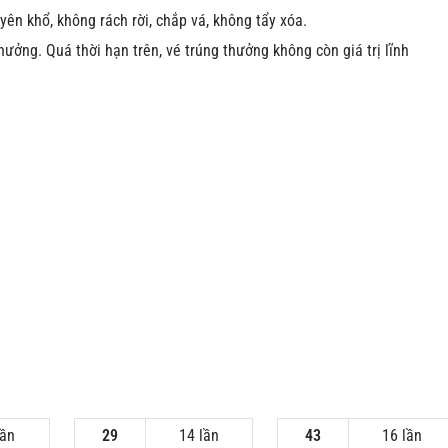
ên khổ, không rách rời, chắp vá, không tẩy xóa.
ưởng. Quá thời hạn trên, vé trúng thưởng không còn giá trị lĩnh
lần
29
14 lần
43
16 lần