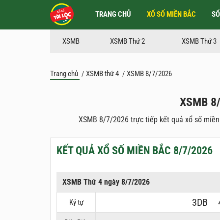
TRANG CHỦ
XỔ SỐ MIỀN BẮC
SỔ
XSMB
XSMB Thứ 2
XSMB Thứ 3
Trang chủ
XSMB thứ 4
XSMB 8/7/2026
/
/
XSMB 8/
XSMB 8/7/2026 trực tiếp kết quả xổ số miề
KẾT QUẢ XỔ SỐ MIỀN BẮC 8/7/2026
XSMB Thứ 4 ngày 8/7/2026
3DB
Ký tự