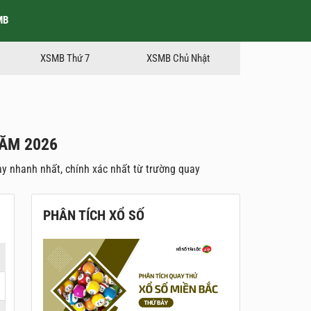
MB
XSMB Thứ 7
XSMB Chủ Nhật
NĂM 2026
 nhanh nhất, chính xác nhất từ trường quay
PHÂN TÍCH XỔ SỐ