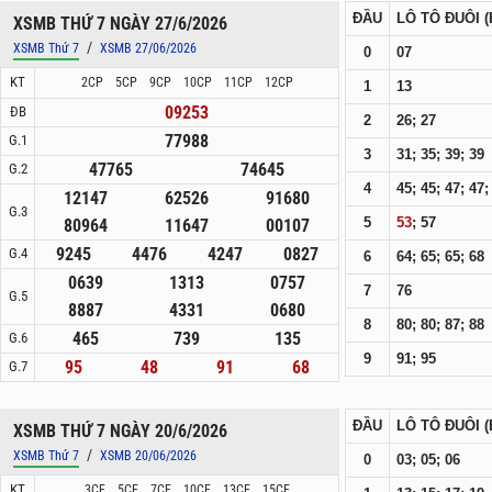
ĐẦU
LÔ TÔ ĐUÔI (
XSMB THỨ 7 NGÀY 27/6/2026
/
XSMB Thứ 7
XSMB 27/06/2026
0
07
KT
2CP
5CP
9CP
10CP
11CP
12CP
1
13
09253
ĐB
2
26; 27
77988
G.1
3
31; 35; 39; 39
47765
74645
G.2
4
45; 45; 47; 47;
12147
62526
91680
G.3
5
53
; 57
80964
11647
00107
9245
4476
4247
0827
G.4
6
64; 65; 65; 68
0639
1313
0757
7
76
G.5
8887
4331
0680
8
80; 80; 87; 88
465
739
135
G.6
9
91; 95
95
48
91
68
G.7
ĐẦU
LÔ TÔ ĐUÔI (
XSMB THỨ 7 NGÀY 20/6/2026
/
XSMB Thứ 7
XSMB 20/06/2026
0
03; 05; 06
KT
3CF
5CF
7CF
10CF
13CF
15CF