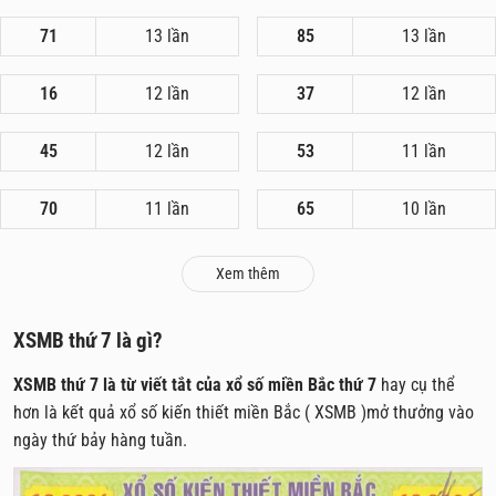
71
13 lần
85
13 lần
16
12 lần
37
12 lần
45
12 lần
53
11 lần
70
11 lần
65
10 lần
Xem thêm
XSMB thứ 7 là gì?
XSMB thứ 7 là từ viết tắt của xổ số miền Bắc thứ 7
hay cụ thể
hơn là kết quả xổ số kiến thiết miền Bắc (
XSMB
)mở thưởng vào
ngày thứ bảy hàng tuần.