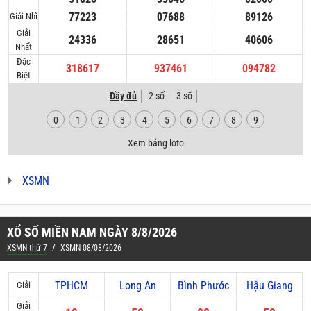
77223
07688
89126
Giải Nhì
Giải
24336
28651
40606
Nhất
Đặc
318617
937461
094782
Biệt
Đầy đủ
2 số
3 số
0
1
2
3
4
5
6
7
8
9
Xem bảng loto
XSMN
XỔ SỐ MIỀN NAM NGÀY 8/8/2026
/
XSMN thứ 7
XSMN 08/08/2026
TPHCM
Long An
Bình Phước
Hậu Giang
Giải
Giải