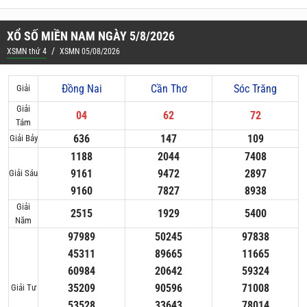
XỔ SỐ MIỀN NAM NGÀY 5/8/2026
/
XSMN thứ 4
XSMN 05/08/2026
Đồng Nai
Cần Thơ
Sóc Trăng
Giải
Giải
04
62
72
Tám
636
147
109
Giải Bảy
1188
2044
7408
9161
9472
2897
Giải Sáu
9160
7827
8938
Giải
2515
1929
5400
Năm
97989
50245
97838
45311
89665
11665
60984
20642
59324
35209
90596
71008
Giải Tư
53528
33643
78014