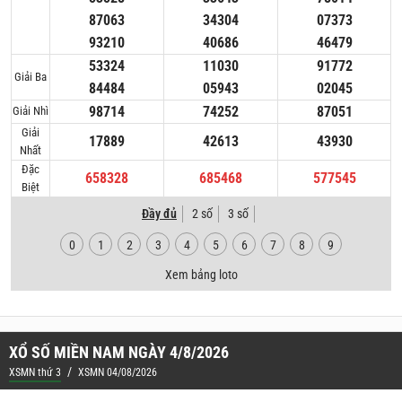
87063
34304
07373
93210
40686
46479
53324
11030
91772
Giải Ba
84484
05943
02045
98714
74252
87051
Giải Nhì
Giải
17889
42613
43930
Nhất
Đặc
658328
685468
577545
Biệt
Đầy đủ
2 số
3 số
0
1
2
3
4
5
6
7
8
9
Xem bảng loto
XỔ SỐ MIỀN NAM NGÀY 4/8/2026
/
XSMN thứ 3
XSMN 04/08/2026