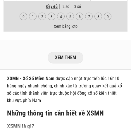
Đầy đủ
2 số
3 số
0
1
2
3
4
5
6
7
8
9
Xem bảng loto
XEM THÊM
XSMN - Xổ Số Miền Nam
được cập nhật trực tiếp lúc 16h10
hàng ngày nhanh chóng, chính xác từ trường quay kết quả xổ
số các tỉnh thành viên trực thuộc hội đồng xổ số kiến thiết
khu vực phía Nam
Những thông tin cần biết về XSMN
XSMN là gì?