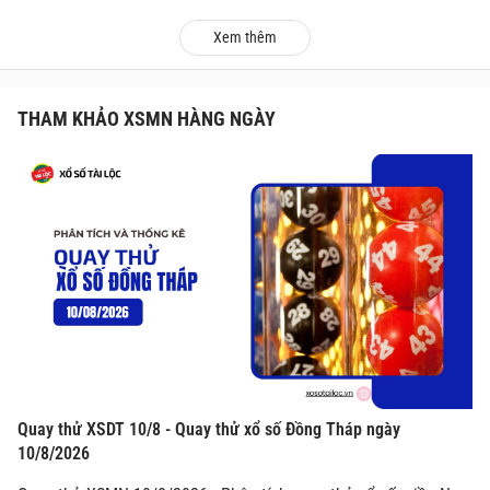
XSMN là từ viết tắt của
Xổ số miền Nam
loại hình xổ số
Xem thêm
truyền thống trực thuộc Hội đồng xổ số kiến thiết khu vực
miền Nam.
THAM KHẢO XSMN HÀNG NGÀY
Thành viên Hội đồng xổ số kiến thiết khu vực miền Nam là 21
công ty xổ số kiến thiết các tỉnh thành phía Nam từ Bình
Thuận đến Cà Mau
Lịch quay thưởng XSMN hàng tuần
Quay thử XSDT 10/8 - Quay thử xổ số Đồng Tháp ngày
10/8/2026
Xổ số miền Nam mở thưởng tất cả các ngày trong tuần và
quay thưởng vào lúc 16h15p theo lịch như sau