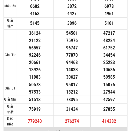
0682
3072
6978
Giải Sáu
4163
4427
4961
Giải
5145
3096
5101
Năm
36124
54501
47217
21122
75976
48284
56557
96747
61752
92246
77870
34454
Giải Tư
20661
94468
25223
13926
14833
10686
11983
30627
50585
50573
95817
15076
Giải Ba
57533
18212
27544
51513
78395
42597
Giải Nhì
Giải
75919
31434
27855
Nhất
Đặc
779240
276274
414382
Biệt