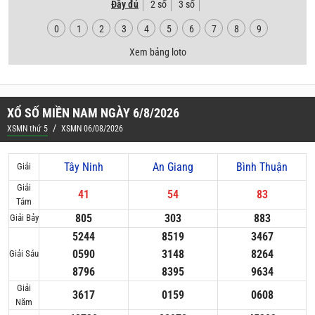
Đầy đủ
2 số
3 số
0
1
2
3
4
5
6
7
8
9
Xem bảng loto
XỔ SỐ MIỀN NAM NGÀY 6/8/2026
/
XSMN thứ 5
XSMN 06/08/2026
Tây Ninh
An Giang
Bình Thuận
Giải
Giải
41
54
83
Tám
805
303
883
Giải Bảy
5244
8519
3467
0590
3148
8264
Giải Sáu
8796
8395
9634
Giải
3617
0159
0608
Năm